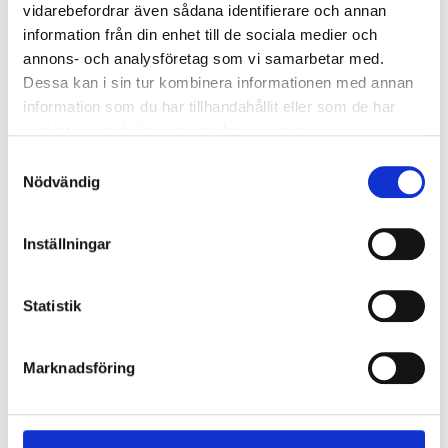
vidarebefordrar även sådana identifierare och annan
information från din enhet till de sociala medier och
annons- och analysföretag som vi samarbetar med.
Dessa kan i sin tur kombinera informationen med annan
899
:-
349
:-
information som du har tillhandahållit eller som de har
Bendable solar panel,
Solar Panel Controller
samlat in när du har använt deras tjänster.
100 W
PWM, 20 A
Samtyckesval
25-5031
25-5076
Nödvändig
33
store
65
store
In stock in
In stock in
Inställningar
Statistik
Marknadsföring