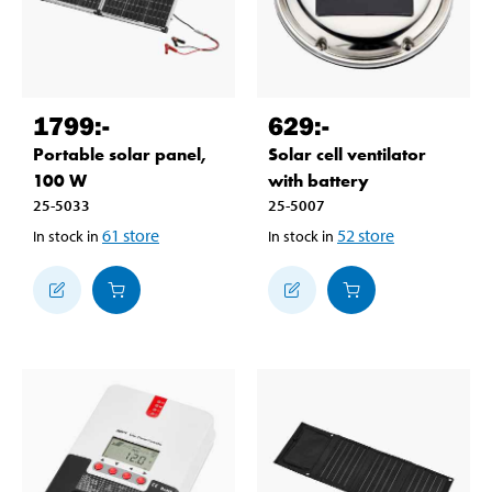
1799
:-
629
:-
Portable solar panel,
Solar cell ventilator
100 W
with battery
25-5033
25-5007
61
store
52
store
In stock in
In stock in