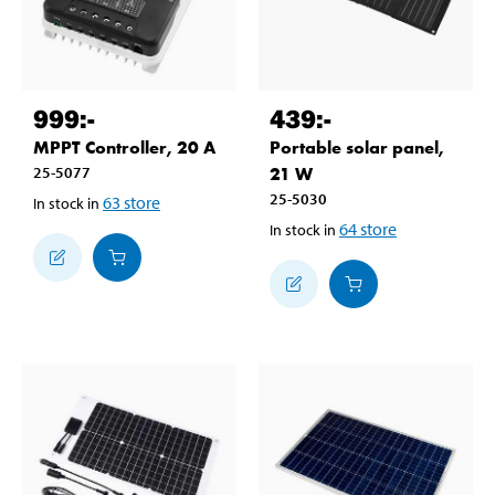
999
:-
439
:-
MPPT Controller, 20 A
Portable solar panel,
25-5077
21 W
25-5030
63
store
In stock in
64
store
In stock in