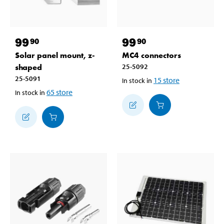
99
99
90
90
Solar panel mount, z-
MC4 connectors
shaped
25-5092
25-5091
15
store
In stock in
65
store
In stock in