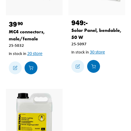
949
:-
39
90
Solar Panel, bendable,
MC4 connectors,
50 W
male/female
25-5097
25-5032
30
store
In stock in
20
store
In stock in