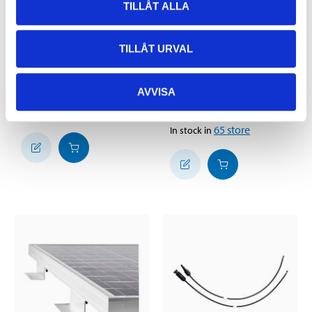
TILLÅT ALLA
TILLÅT URVAL
499
:-
599
:-
Solar panel, 50 W
Solar Panel Controller,
AVVISA
25-5081
MPPT, 10 A
25-5099
32
store
In stock in
65
store
In stock in