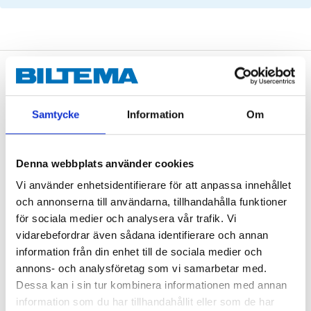
Description
Samtycke
Information
Om
Technical specifications
Denna webbplats använder cookies
Brake disc
Ventilated from the inside
Vi använder enhetsidentifierare för att anpassa innehållet
Diameter
286 mm
och annonserna till användarna, tillhandahålla funktioner
för sociala medier och analysera vår trafik. Vi
Thickness
22 mm
vidarebefordrar även sådana identifierare och annan
Min. thickness
20,4 mm
information från din enhet till de sociala medier och
annons- och analysföretag som vi samarbetar med.
Height
51,6 mm
Dessa kan i sin tur kombinera informationen med annan
Centring diameter
79 mm
information som du har tillhandahållit eller som de har