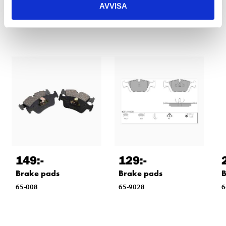
AVVISA
Other customers also bought
149
:-
129
:-
B
Brake pads
Brake pads
6
65-008
65-9028