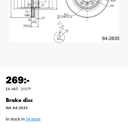
269
:-
EX. VAT
:
215
20
Brake disc
Art
.
64-2635
In stock in
54
store