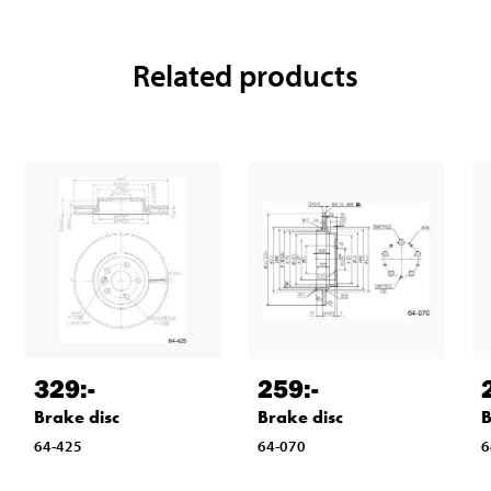
Related products
329
:-
259
:-
Brake disc
Brake disc
B
64-425
64-070
6