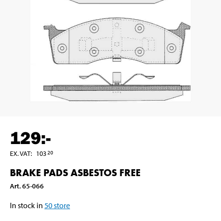
129
:-
EX. VAT
:
103
20
BRAKE PADS ASBESTOS FREE
Art
.
65-066
In stock in
50
store