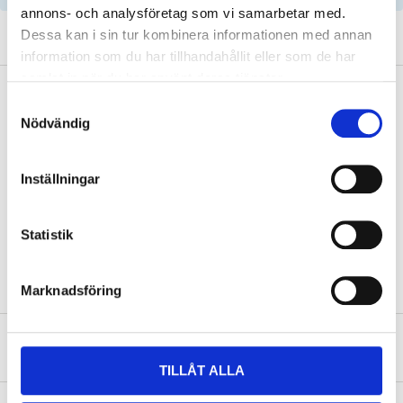
annons- och analysföretag som vi samarbetar med.
Dessa kan i sin tur kombinera informationen med annan
information som du har tillhandahållit eller som de har
samlat in när du har använt deras tjänster.
Safety instructions and other information
Samtyckesval
Nödvändig
Manual.pdf
Inställningar
Art
.
65-066
Statistik
Marknadsföring
About the manufacturer
TILLÅT ALLA