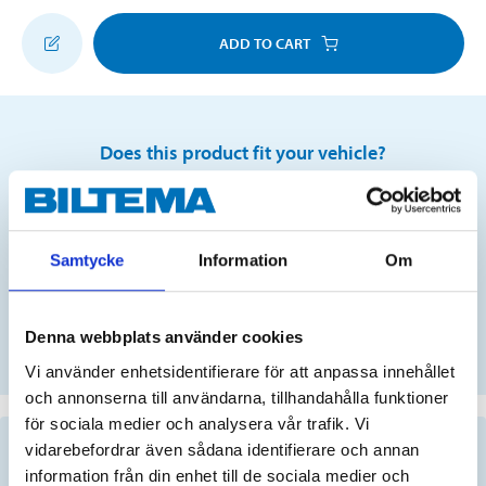
ADD TO CART
Does this product fit your vehicle?
S
Samtycke
Information
Om
No registration number?
Denna webbplats använder cookies
SELECT CAR MANUALLY
Vi använder enhetsidentifierare för att anpassa innehållet
och annonserna till användarna, tillhandahålla funktioner
för sociala medier och analysera vår trafik. Vi
Important information when searching for spare
vidarebefordrar även sådana identifierare och annan
parts by reg. number and service recommendations.
information från din enhet till de sociala medier och