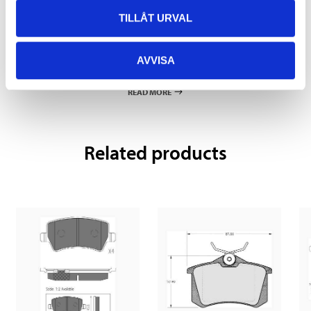
TILLÅT URVAL
Pay & Collect
Pay & Collect in your local store within 2 hours! For more information
AVVISA
about the service and our terms.
READ MORE
Related products