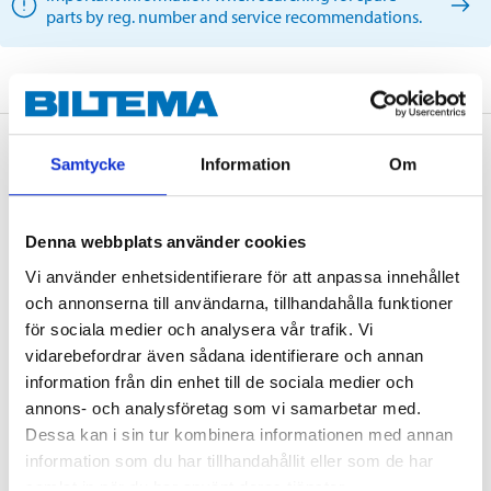
parts by reg. number and service recommendations.
Description
Samtycke
Information
Om
Denna webbplats använder cookies
Mounting kit for 2 wheels.
Vi använder enhetsidentifierare för att anpassa innehållet
och annonserna till användarna, tillhandahålla funktioner
för sociala medier och analysera vår trafik. Vi
vidarebefordrar även sådana identifierare och annan
Technical specifications
information från din enhet till de sociala medier och
annons- och analysföretag som vi samarbetar med.
Position
Rear axle
Dessa kan i sin tur kombinera informationen med annan
information som du har tillhandahållit eller som de har
Brake system
Lucas
samlat in när du har använt deras tjänster.