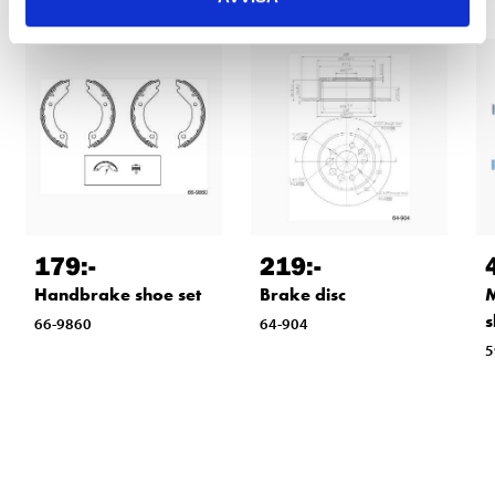
179
:-
219
:-
Handbrake shoe set
Brake disc
M
s
66-9860
64-904
5