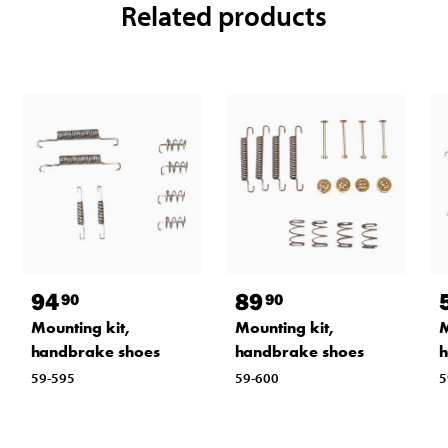
Related products
94
89
90
90
Mounting kit,
Mounting kit,
M
handbrake shoes
handbrake shoes
h
59-595
59-600
5