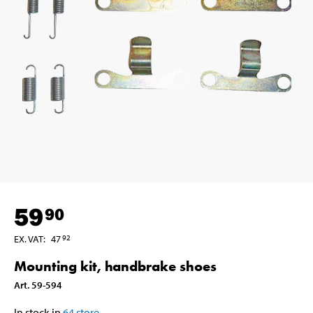
59
90
EX. VAT
:
47
92
Mounting kit, handbrake shoes
Art
.
59-594
In stock in
64
store