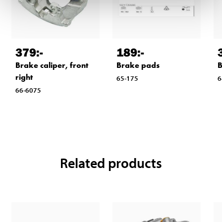
379
:-
189
:-
Brake caliper, front
Brake pads
B
right
65-175
6
66-6075
Related products