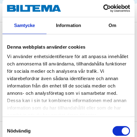
Samtycke
Information
Om
Description
Denna webbplats använder cookies
Vi använder enhetsidentifierare för att anpassa innehållet
Technical specifications
och annonserna till användarna, tillhandahålla funktioner
för sociala medier och analysera vår trafik. Vi
Bore size
60 mm
vidarebefordrar även sådana identifierare och annan
information från din enhet till de sociala medier och
Thickness
28 mm (brake disc)
annons- och analysföretag som vi samarbetar med.
Diameter
300 mm (brake disc)
Dessa kan i sin tur kombinera informationen med annan
information som du har tillhandahållit eller som de har
samlat in när du har använt deras tjänster.
Samtyckesval
Nödvändig
About the manufacturer