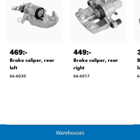
469
:-
449
:-
Brake caliper, rear
Brake caliper, rear
B
left
right
l
66-6030
66-6017
6
Warehouses