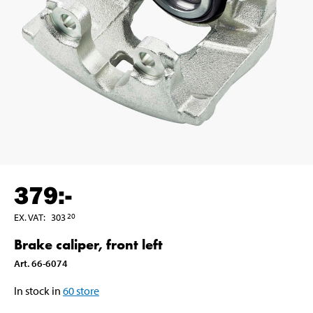
379
:-
EX. VAT
:
303
20
Brake caliper, front left
Art
.
66-6074
In stock in
60
store