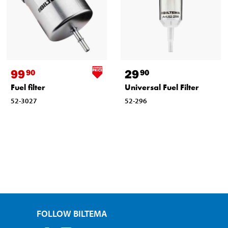
99
29
90
90
Fuel filter
Universal Fuel Filter
52-3027
52-296
FOLLOW BILTEMA