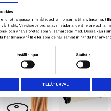
cookies
e för att anpassa innehållet och annonserna till användarna, tillh
vår trafik. Vi vidarebefordrar även sådana identifierare och anna
nnons- och analysföretag som vi samarbetar med. Dessa kan i sin
har tillhandahållit eller som de har samlat in när du har använt 
Other customers also bought
Inställningar
Statistik
TILLÅT URVAL