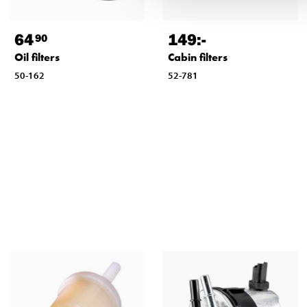
64
149
:-
90
Oil filters
Cabin filters
50-162
52-781