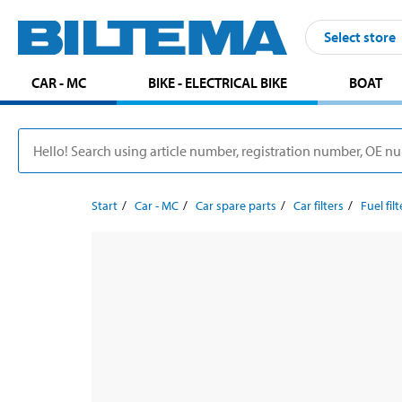
Select store
CAR - MC
BIKE - ELECTRICAL BIKE
BOAT
Start
Car - MC
Car spare parts
Car filters
Fuel filt