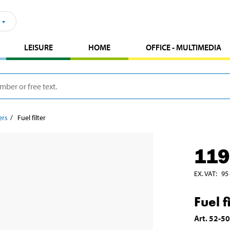
LEISURE
HOME
OFFICE - MULTIMEDIA
ers
Fuel filter
119
EX. VAT
:
95
Fuel f
Art
.
52-5