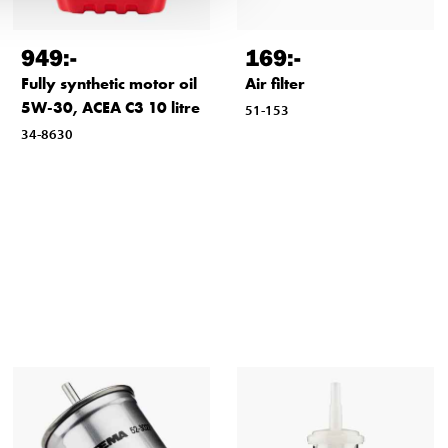
949
:-
169
:-
Fully synthetic motor oil
Air filter
5W-30, ACEA C3 10 litre
51-153
34-8630