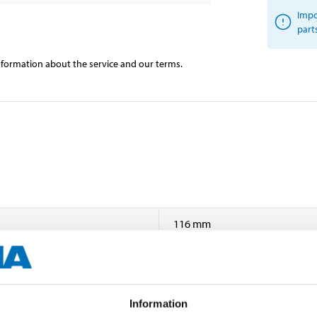
Impo
part
information about the service and our terms.
116 mm
90 mm
10/8 mm (inlet/outlet)
Information
Line filter