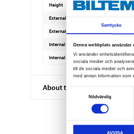
Height
External diameter
Samtycke
External diameter
Internal diameter
Denna webbplats använder 
Vi använder enhetsidentifierar
Internal diameter 2
sociala medier och analysera 
till de sociala medier och a
med annan information som du 
About the manufacturer
Samtyckesval
Nödvändig
AVVISA