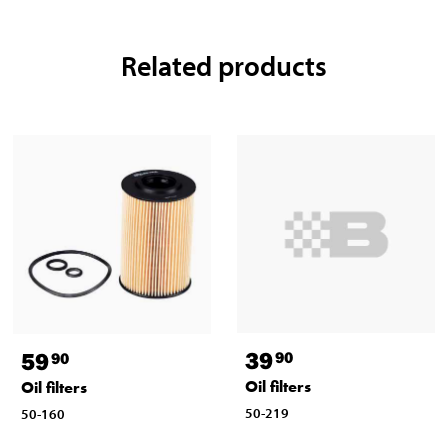
Related products
39
59
90
90
Oil filters
Oil filters
50-219
50-160