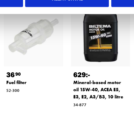
36
629
:-
90
Fuel filter
Mineral-based motor
oil 15W-40, ACEA E5,
52-300
E3, E2, A3/B3, 10 litre
34-877