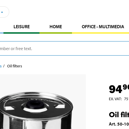
LEISURE
HOME
OFFICE - MULTIMEDIA
rs
Oil filters
94
9
EX. VAT
:
75
Oil fil
Art
.
50-1