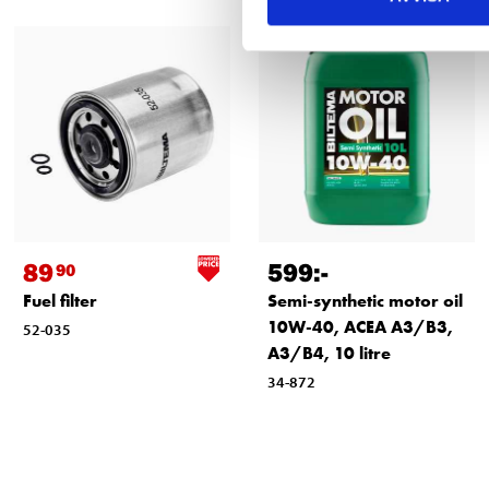
89
599
:-
90
Fuel filter
Semi-synthetic motor oil
10W-40, ACEA A3/B3,
52-035
A3/B4, 10 litre
34-872