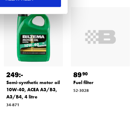
89
249
:-
90
Fuel filter
Semi-synthetic motor oil
10W-40, ACEA A3/B3,
52-3028
A3/B4, 4 litre
34-871