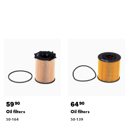
59
64
90
90
Oil filters
Oil filters
50-164
50-139