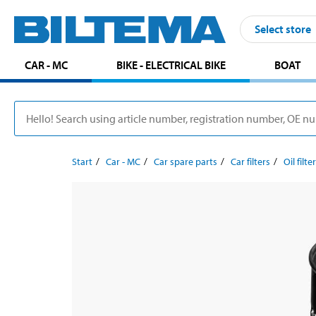
Select store
CAR - MC
BIKE - ELECTRICAL BIKE
BOAT
Start
Car - MC
Car spare parts
Car filters
Oil filte