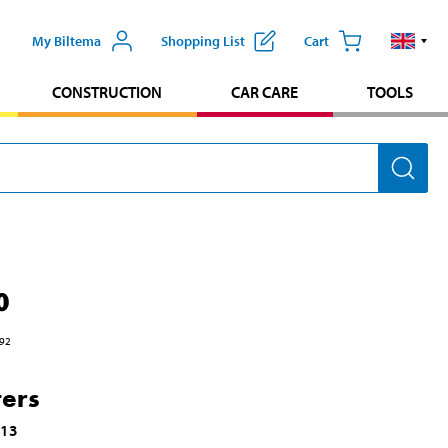
My Biltema
Shopping List
Cart
CONSTRUCTION
CAR CARE
TOOLS
0
92
ters
013