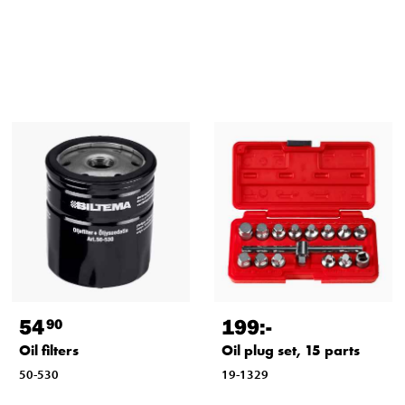
54
199
:-
90
Oil filters
Oil plug set, 15 parts
50-530
19-1329