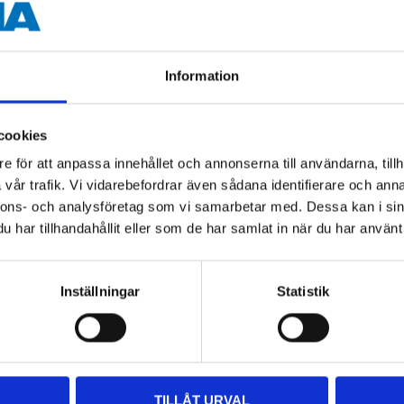
167 mm
90,5 mm
Information
88 mm
12 mm
cookies
e för att anpassa innehållet och annonserna till användarna, tillh
25 mm
vår trafik. Vi vidarebefordrar även sådana identifierare och anna
nnons- och analysföretag som vi samarbetar med. Dessa kan i sin
har tillhandahållit eller som de har samlat in när du har använt 
Inställningar
Statistik
Other customers also bought
TILLÅT URVAL