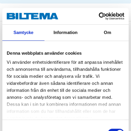
Description
Samtycke
Information
Om
Denna webbplats använder cookies
Cross stabiliser link with rubber bearings.
Vi använder enhetsidentifierare för att anpassa innehållet
och annonserna till användarna, tillhandahålla funktioner
för sociala medier och analysera vår trafik. Vi
vidarebefordrar även sådana identifierare och annan
Technical specifications
information från din enhet till de sociala medier och
annons- och analysföretag som vi samarbetar med.
Dessa kan i sin tur kombinera informationen med annan
Position
Front axle
information som du har tillhandahållit eller som de har
Position
Left
samlat in när du har använt deras tjänster.
Material
Aluminium
Samtyckesval