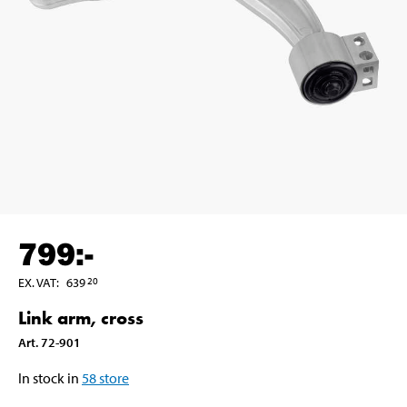
799
:-
EX. VAT
:
639
20
Link arm, cross
Art
.
72-901
In stock in
58
store