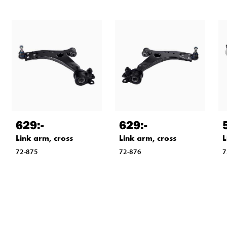
629
:-
629
:-
Link arm, cross
Link arm, cross
L
72-875
72-876
7