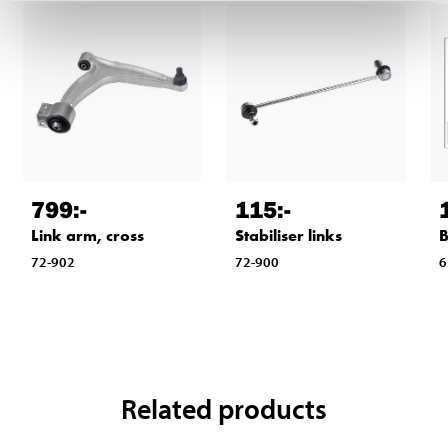
799
:-
115
:-
Link arm, cross
Stabiliser links
B
72-902
72-900
6
Related products