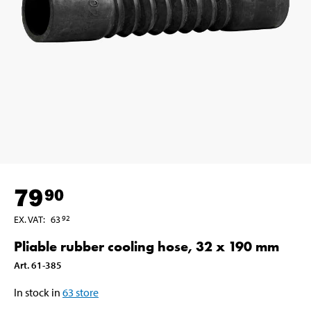
79
90
EX. VAT
:
63
92
Pliable rubber cooling hose, 32 x 190 mm
Art
.
61-385
In stock in
63
store