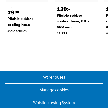
from
139
:-
79
90
Pliable rubber
P
Pliable rubber
cooling hose, 38 x
c
cooling hose
600 mm
More articles
61-378
6
Warehouses
Manage cookies
Whistleblowing System