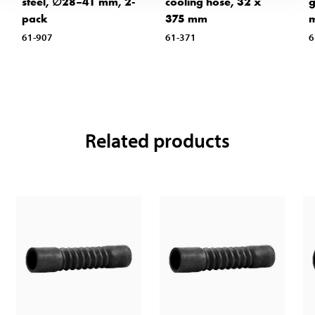
steel, ∅28–41 mm, 2-
cooling hose, 32 x
g
pack
375 mm
m
61-907
61-371
6
Related products