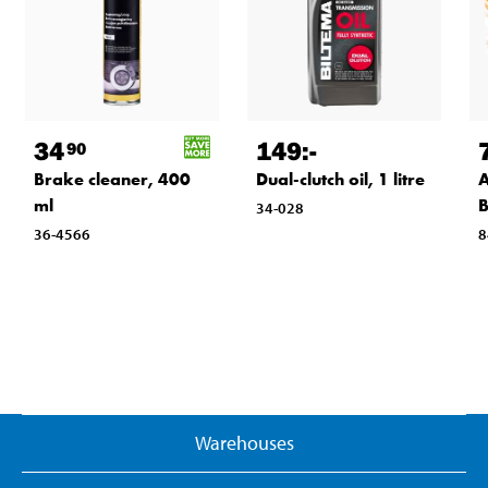
34
149
:-
90
Brake cleaner, 400
Dual-clutch oil, 1 litre
A
ml
B
34-028
36-4566
8
Warehouses