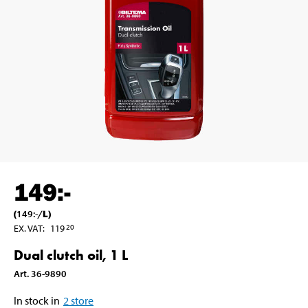
149
:-
(
149
:-
/
L
)
EX. VAT
:
119
20
Dual clutch oil, 1 L
Art
.
36-9890
In stock in
2
store