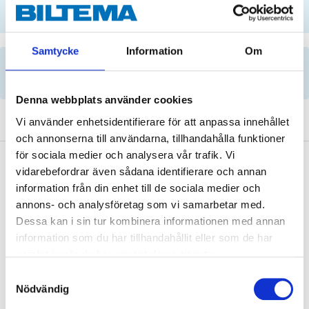
SELECT CAR MANUALLY
Samtycke
Information
Om
Important information when searching for spare
parts by reg. number and service recommendations.
Denna webbplats använder cookies
Vi använder enhetsidentifierare för att anpassa innehållet
och annonserna till användarna, tillhandahålla funktioner
för sociala medier och analysera vår trafik. Vi
Description
vidarebefordrar även sådana identifierare och annan
information från din enhet till de sociala medier och
annons- och analysföretag som vi samarbetar med.
Dessa kan i sin tur kombinera informationen med annan
Conforms to the following specifications
: Audi/VW
information som du har tillhandahållit eller som de har
G 052 182/052 529/055 529, BMW 83 22 2 148 578/83
samlat in när du har använt deras tjänster.
22 2 148 579/03 22 0 440 214/83 22 2 147 477,
Samtyckesval
Peugeot/Citroen 9734.S2, Ford M2C636A, MB
Nödvändig
236.21/236.24/236.25/239.21, Mitsubishi Dia-Queen