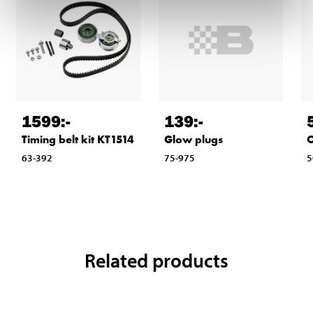
139
:-
1599
:-
Glow plugs
O
Timing belt kit KT1514
75-975
5
63-392
Related products