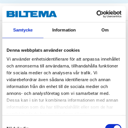
Samtycke
Information
Om
Description
Denna webbplats använder cookies
Technical specifications
Vi använder enhetsidentifierare för att anpassa innehållet
och annonserna till användarna, tillhandahålla funktioner
Length
1381 mm
för sociala medier och analysera vår trafik. Vi
vidarebefordrar även sådana identifierare och annan
Width
25 mm
information från din enhet till de sociala medier och
Number of teeth
145
annons- och analysföretag som vi samarbetar med.
Dessa kan i sin tur kombinera informationen med annan
Quantity
1 pcs (straps)
information som du har tillhandahållit eller som de har
Quantity
3 pcs (rolls)
samlat in när du har använt deras tjänster.
Samtyckesval