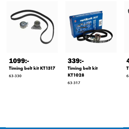
1099
:-
339
:-
Timing belt kit KT1317
Timing belt kit
T
KT1028
63-330
6
63-317