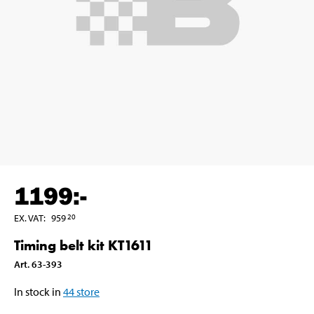
1199
:-
EX. VAT
:
959
20
Timing belt kit KT1611
Art
.
63-393
In stock in
44
store