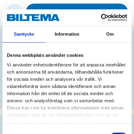
ADD TO CART
Samtycke
Information
Om
Does this product fit your vehicle?
Denna webbplats använder cookies
S
Vi använder enhetsidentifierare för att anpassa innehållet
och annonserna till användarna, tillhandahålla funktioner
för sociala medier och analysera vår trafik. Vi
vidarebefordrar även sådana identifierare och annan
No registration number?
information från din enhet till de sociala medier och
SELECT CAR MANUALLY
annons- och analysföretag som vi samarbetar med.
Dessa kan i sin tur kombinera informationen med annan
information som du har tillhandahållit eller som de har
samlat in när du har använt deras tjänster.
Important information when searching for spare
parts by reg. number and service recommendations.
Samtyckesval