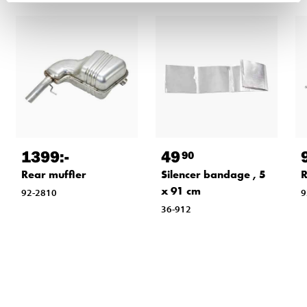
1399
:-
49
90
Rear muffler
Silencer bandage , 5
R
x 91 cm
92-2810
9
36-912