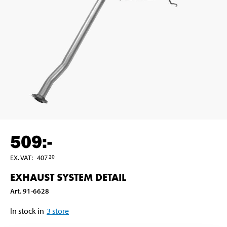
509
:-
EX. VAT
:
407
20
EXHAUST SYSTEM DETAIL
Art
.
91-6628
In stock in
3
store