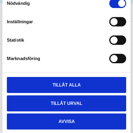
Nödvändig
Inställningar
About the manufacturer
Statistik
Marknadsföring
Pay & Collect
Pay & Collect in your local store within 2 hours! For more information
about the service and our terms.
TILLÅT ALLA
READ MORE
TILLÅT URVAL
Related products
AVVISA