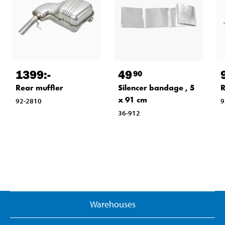
1399
:-
49
90
Rear muffler
Silencer bandage , 5
R
x 91 cm
92-2810
9
36-912
Warehouses