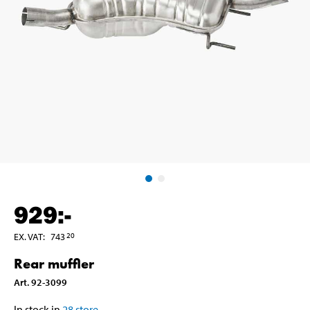
929
:-
EX. VAT
:
743
20
Rear muffler
Art
.
92-3099
In stock in
28
store