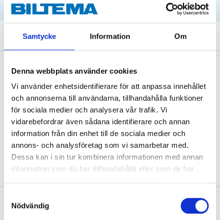
parts by reg. number and service recommendations.
Samtycke
Information
Om
Description
Denna webbplats använder cookies
Vi använder enhetsidentifierare för att anpassa innehållet
och annonserna till användarna, tillhandahålla funktioner
för sociala medier och analysera vår trafik. Vi
vidarebefordrar även sådana identifierare och annan
OE: 30589654
information från din enhet till de sociala medier och
annons- och analysföretag som vi samarbetar med.
Dessa kan i sin tur kombinera informationen med annan
information som du har tillhandahållit eller som de har
samlat in när du har använt deras tjänster.
Samtyckesval
About the manufacturer
Nödvändig