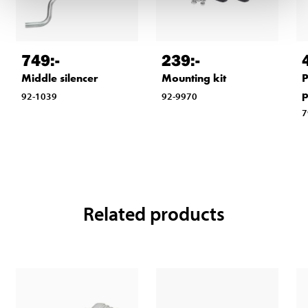
749
:-
239
:-
Middle silencer
Mounting kit
P
92-1039
92-9970
7
Related products