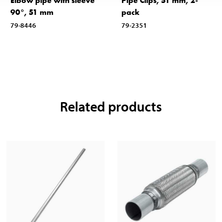
Elbow pipe with sleeve
Pipe Clips, 51 mm, 2-
90°, 51 mm
pack
79-8446
79-2351
Related products