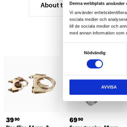
About the manufacturer
Denna webbplats använder 
Vi använder enhetsidentifierar
sociala medier och analysera 
till de sociala medier och a
med annan information som du 
Samtyckesval
Nödvändig
AVVISA
39
69
90
90