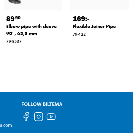
89
169
:-
90
Elbow pipe with sleeve
Flexible Joiner Pipe
90°, 63,5 mm
79-122
79-8537
FOLLOW BILTEMA
ma.com