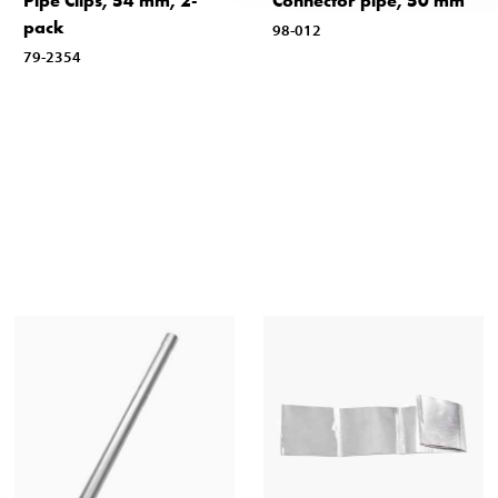
Pipe Clips, 54 mm, 2-
Connector pipe, 50 mm
pack
98-012
79-2354