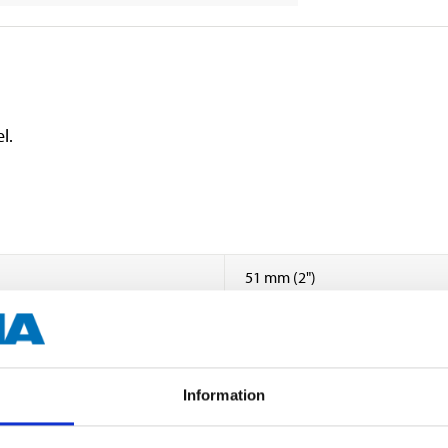
l.
51 mm (2")
0,5 m
1,5 mm
Information