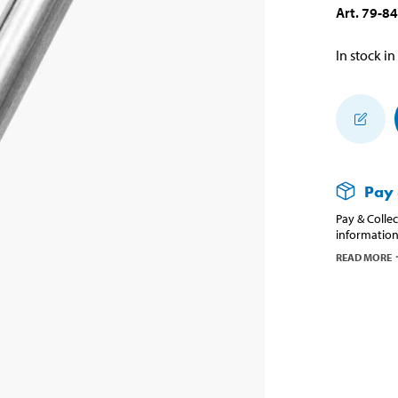
Art
.
79-8
In stock in
Pay 
Pay & Collec
information
READ MORE