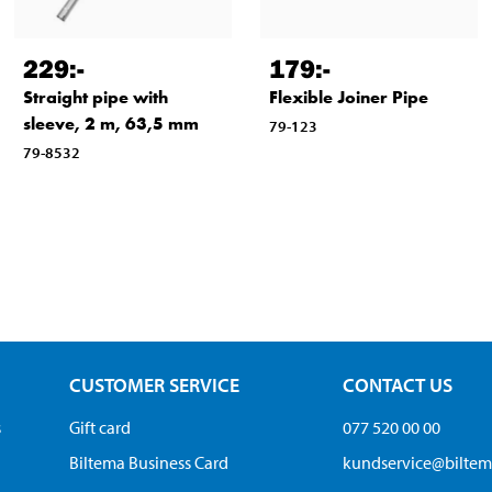
229
:-
179
:-
Straight pipe with
Flexible Joiner Pipe
sleeve, 2 m, 63,5 mm
79-123
79-8532
CUSTOMER SERVICE
CONTACT US
s
Gift card
077 520 00 00
Biltema Business Card
kundservice@bilte