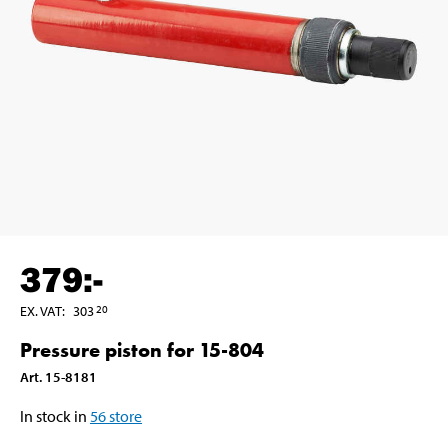
379
:-
EX. VAT
:
303
20
Pressure piston for 15-804
Art
.
15-8181
In stock in
56
store