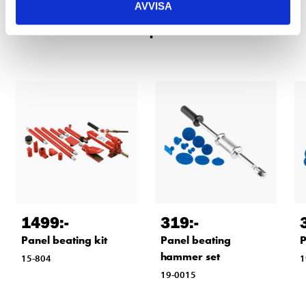
AVVISA
Related products
1499
:-
319
:-
Panel beating kit
Panel beating
P
hammer set
15-804
1
19-0015