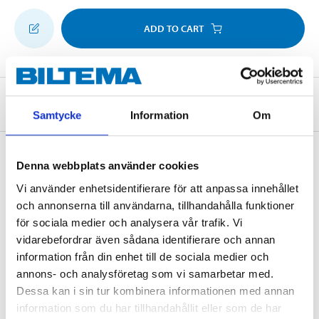
ADD TO CART
About the manufacturer
Samtycke
Information
Om
Denna webbplats använder cookies
Pay & Collect
Vi använder enhetsidentifierare för att anpassa innehållet
och annonserna till användarna, tillhandahålla funktioner
Pay & Collect in your local store within 2 hours! For more information
about the service and our terms.
för sociala medier och analysera vår trafik. Vi
vidarebefordrar även sådana identifierare och annan
READ MORE
information från din enhet till de sociala medier och
annons- och analysföretag som vi samarbetar med.
Dessa kan i sin tur kombinera informationen med annan
Other customers also bought
information som du har tillhandahållit eller som de har