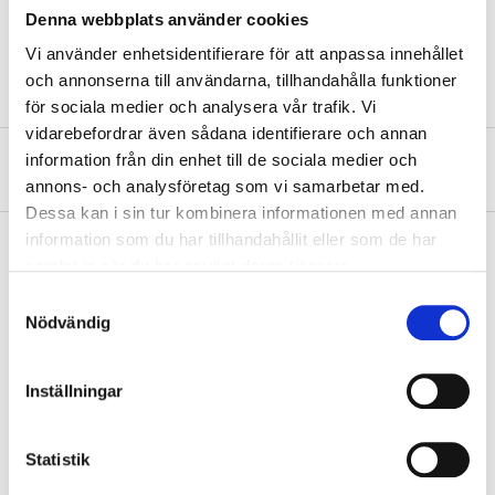
Operating pressure
5 – 8 bar
Denna webbplats använder cookies
Connection
1/4 "
Vi använder enhetsidentifierare för att anpassa innehållet
och annonserna till användarna, tillhandahålla funktioner
för sociala medier och analysera vår trafik. Vi
vidarebefordrar även sådana identifierare och annan
information från din enhet till de sociala medier och
About the manufacturer
annons- och analysföretag som vi samarbetar med.
Dessa kan i sin tur kombinera informationen med annan
information som du har tillhandahållit eller som de har
samlat in när du har använt deras tjänster.
Pay & Collect
Samtyckesval
Nödvändig
Pay & Collect in your local store within 2 hours! For more information
about the service and our terms.
READ MORE
Inställningar
Statistik
Other customers also bought