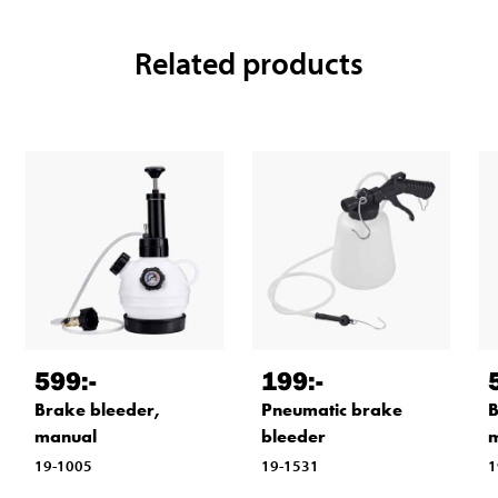
Related products
599
:-
199
:-
Brake bleeder,
Pneumatic brake
B
manual
bleeder
19-1005
19-1531
1