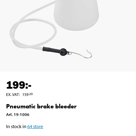
199
:-
EX. VAT
:
159
20
Pneumatic brake bleeder
Art
.
19-1006
In stock in
64
store