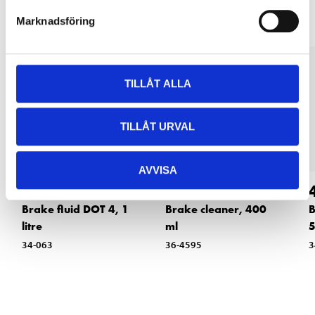
Marknadsföring
TILLÅT ALLA
TILLÅT URVAL
AVVISA
74
34
90
90
Brake fluid DOT 4, 1
Brake cleaner, 400
B
litre
ml
5
34-063
36-4595
3