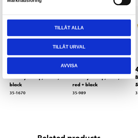
Marknadsföring
TILLÅT ALLA
TILLÅT URVAL
AVVISA
39
32
90
90
Battery clamp, 120 A,
Battery clamp, 50 A,
B
black
red + black
5
35-1670
35-989
3
Related products