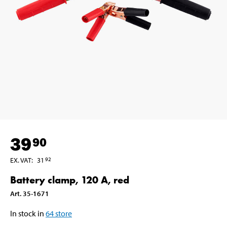
39
90
EX. VAT
:
31
92
Battery clamp, 120 A, red
Art
.
35-1671
In stock in
64
store