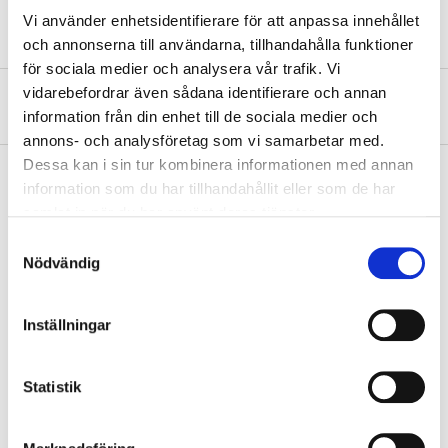
Vi använder enhetsidentifierare för att anpassa innehållet
och annonserna till användarna, tillhandahålla funktioner
för sociala medier och analysera vår trafik. Vi
vidarebefordrar även sådana identifierare och annan
About the manufacturer
information från din enhet till de sociala medier och
annons- och analysföretag som vi samarbetar med.
Dessa kan i sin tur kombinera informationen med annan
information som du har tillhandahållit eller som de har
samlat in när du har använt deras tjänster.
Pay & Collect
Samtyckesval
Pay & Collect in your local store within 2 hours! For more information
Nödvändig
about the service and our terms.
READ MORE
Inställningar
Other customers also bought
Statistik