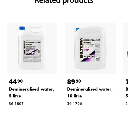
44
89
90
90
Demineralised water,
Demineralised water,
B
5 litre
10 litre
36-1807
36-1796
2