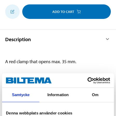
ADD TO CART
Description
A red clamp that opens max. 35 mm.
Technical specifications
Samtycke
Information
Om
Current
120 A
Quantity
1 pcs
Denna webbplats använder cookies
Colour
Red