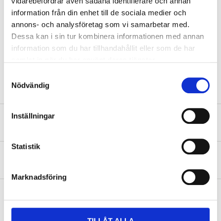
H336 May cause drowsiness or dizziness.
vidarebefordrar även sådana identifierare och annan
information från din enhet till de sociala medier och
Technical specifications
annons- och analysföretag som vi samarbetar med.
Dessa kan i sin tur kombinera informationen med annan
information som du har tillhandahållit eller som de har
Volume
400 ml
samlat in när du har använt deras tjänster.
Colour
Matte black
Samtyckesval
Nödvändig
Inställningar
Safety instructions and other information
Statistik
About the manufacturer
Marknadsföring
Pay & Collect
TILLÅT ALLA