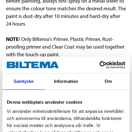
Before painting, always test-spray on a metal sheet to
ensure the colour tone matches the desired result. The
paint is dust-dry after 10 minutes and hard-dry after
24 hours.
NOTE
! Only Biltema's Primer, Plastic Primer, Rust-
proofing primer and Clear Coat may be used together
with the touch-up paint.
Samtycke
Information
Om
Warning
EUH211 Warning! Hazardous respirable droplets may be formed
Denna webbplats använder cookies
when sprayed. Do not breathe spray or mist.
Vi använder enhetsidentifierare för att anpassa innehållet
H222 Extremely flammable aerosol.
och annonserna till användarna, tillhandahålla funktioner
H229 Pressurised container: May burst if heated.
för sociala medier och analysera vår trafik. Vi
H319 Causes serious eye irritation.