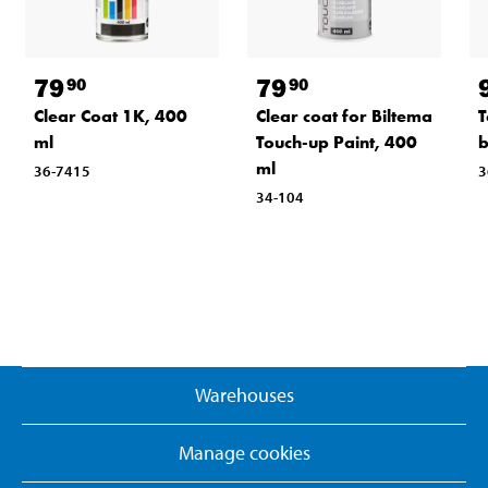
79
79
90
90
Clear Coat 1K, 400
Clear coat for Biltema
T
ml
Touch-up Paint, 400
b
ml
36-7415
3
34-104
Warehouses
Manage cookies