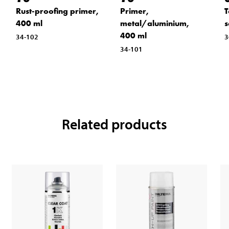
Rust-proofing primer,
Primer,
T
400 ml
metal/aluminium,
s
400 ml
34-102
3
34-101
Related products