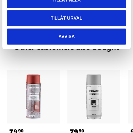
Pay & Collect in your local store within 2 hours! For more information
about the service and our terms.
TILLÅT URVAL
READ MORE
AVVISA
Other customers also bought
79
79
90
90