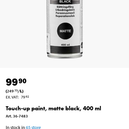
99
90
(
249
/
L
)
75
EX. VAT
:
79
92
Touch-up paint, matte black, 400 ml
Art
.
36-7483
In stock in
65
store