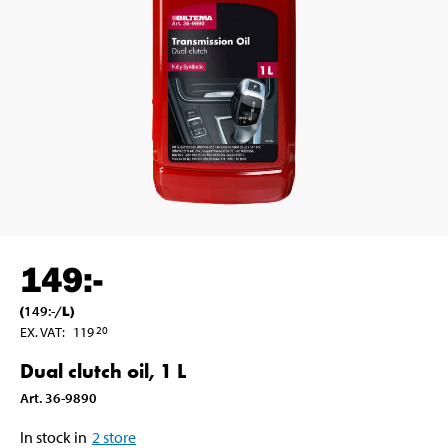
149
:-
(
149
:-
/
L
)
EX. VAT
:
119
20
Dual clutch oil, 1 L
Art
.
36-9890
In stock in
2
store