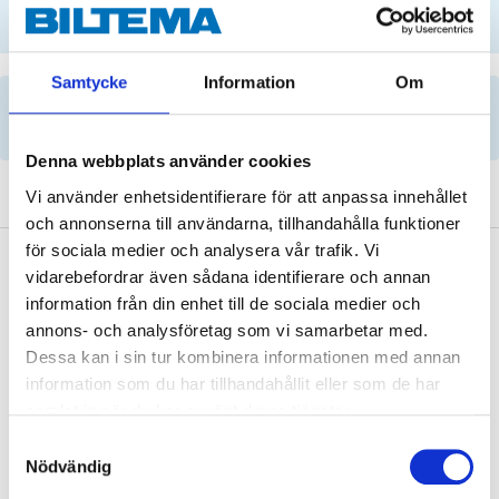
SELECT CAR MANUALLY
Samtycke
Information
Om
Important information when searching for spare
parts by reg. number and service recommendations.
Denna webbplats använder cookies
Vi använder enhetsidentifierare för att anpassa innehållet
och annonserna till användarna, tillhandahålla funktioner
för sociala medier och analysera vår trafik. Vi
Description
vidarebefordrar även sådana identifierare och annan
information från din enhet till de sociala medier och
annons- och analysföretag som vi samarbetar med.
Dessa kan i sin tur kombinera informationen med annan
Conforms to the following specifications
: Audi/VW
information som du har tillhandahållit eller som de har
G 052 182/052 529/055 529, BMW 83 22 2 148 578/83
samlat in när du har använt deras tjänster.
22 2 148 579/03 22 0 440 214/83 22 2 147 477,
Samtyckesval
Peugeot/Citroen 9734.S2, Ford M2C636A, MB
Nödvändig
236.21/236.24/236.25/239.21, Mitsubishi Dia-Queen