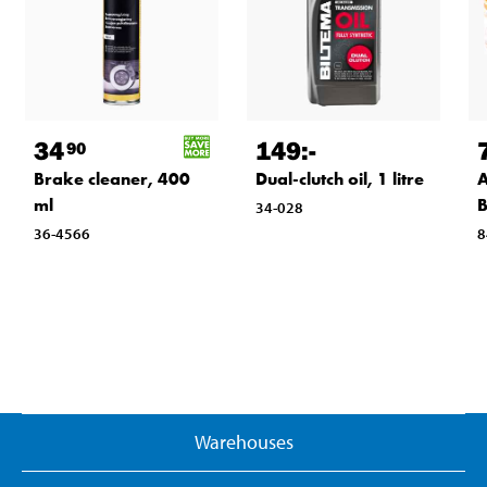
34
149
:-
90
Brake cleaner, 400
Dual-clutch oil, 1 litre
A
ml
B
34-028
36-4566
8
Warehouses