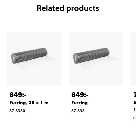
Related products
649
:-
649
:-
Furring, 25 x 1 m
Furring
S
87-8380
87-838
8