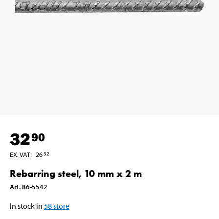
32
90
EX. VAT
:
26
32
Rebarring steel, 10 mm x 2 m
Art
.
86-5542
In stock in
58
store