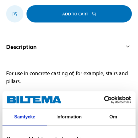
ADD TO CART
Description
For use in concrete casting of, for example, stairs and
pillars.
Technical specifications
Samtycke
Information
Om
Diameter
10 mm
Length
2000 mm