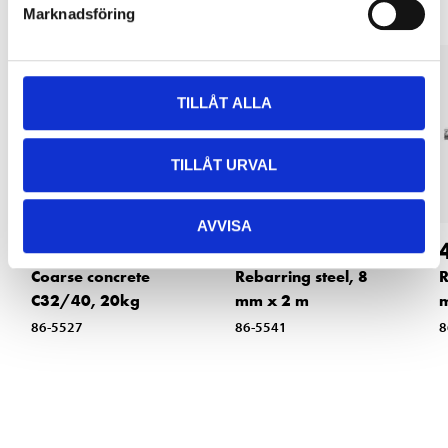
Marknadsföring
TILLÅT ALLA
TILLÅT URVAL
AVVISA
59
19
90
90
Coarse concrete
Rebarring steel, 8
R
C32/40, 20kg
mm x 2 m
86-5527
86-5541
8