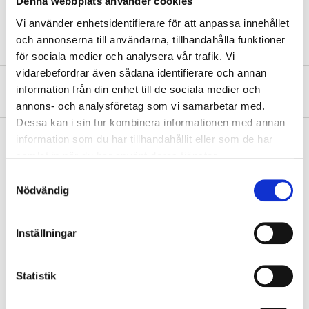
Denna webbplats använder cookies
Material
B500C steel
Vi använder enhetsidentifierare för att anpassa innehållet
och annonserna till användarna, tillhandahålla funktioner
för sociala medier och analysera vår trafik. Vi
vidarebefordrar även sådana identifierare och annan
About the manufacturer
information från din enhet till de sociala medier och
annons- och analysföretag som vi samarbetar med.
Dessa kan i sin tur kombinera informationen med annan
information som du har tillhandahållit eller som de har
samlat in när du har använt deras tjänster.
Pay & Collect
Samtyckesval
Nödvändig
Pay & Collect in your local store within 2 hours! For more information
about the service and our terms.
READ MORE
Inställningar
Statistik
Other customers also bought