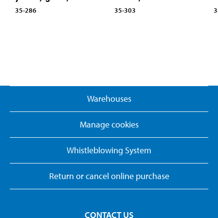
35-286
35-303
3
Warehouses
Manage cookies
Whistleblowing System
Return or cancel online purchase
CONTACT US