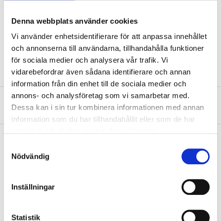
Cable area
1,5 mm²
Denna webbplats använder cookies
Length
100 m
Vi använder enhetsidentifierare för att anpassa innehållet
och annonserna till användarna, tillhandahålla funktioner
Colour
Blue
för sociala medier och analysera vår trafik. Vi
vidarebefordrar även sådana identifierare och annan
information från din enhet till de sociala medier och
annons- och analysföretag som vi samarbetar med.
About the manufacturer
Dessa kan i sin tur kombinera informationen med annan
information som du har tillhandahållit eller som de har
samlat in när du har använt deras tjänster.
Samtyckesval
Nödvändig
Pay & Collect
Pay & Collect in your local store within 2 hours! For more information
Inställningar
about the service and our terms.
READ MORE
Statistik