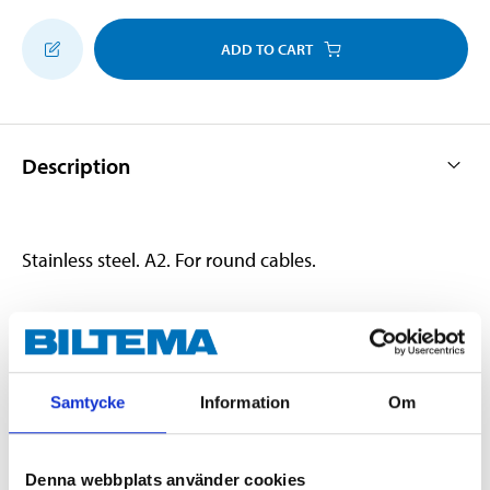
ADD TO CART
Description
Stainless steel. A2. For round cables.
Technical specifications
Samtycke
Information
Om
Diameter
13 mm
Quantity
25 pcs
Denna webbplats använder cookies