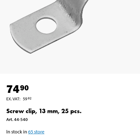
74
90
EX. VAT
:
59
92
Screw clip, 13 mm, 25 pcs.
Art
.
44-540
In stock in
65
store