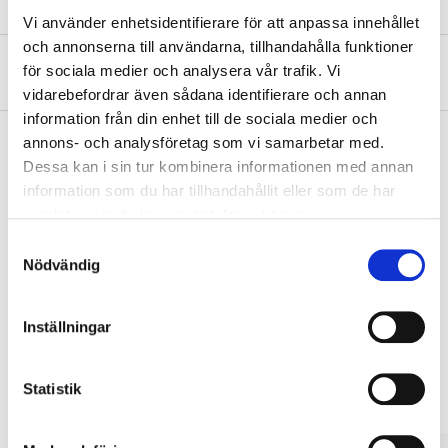
Vi använder enhetsidentifierare för att anpassa innehållet
och annonserna till användarna, tillhandahålla funktioner
About the manufacturer
för sociala medier och analysera vår trafik. Vi
vidarebefordrar även sådana identifierare och annan
information från din enhet till de sociala medier och
annons- och analysföretag som vi samarbetar med.
Dessa kan i sin tur kombinera informationen med annan
Pay & Collect
information som du har tillhandahållit eller som de har
samlat in när du har använt deras tjänster.
Pay & Collect in your local store within 2 hours! For more information
about the service and our terms.
Samtyckesval
Nödvändig
READ MORE
Inställningar
Other customers also bought
Statistik