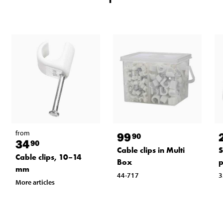
from
99
90
34
90
Cable clips in Multi
S
Cable clips, 10–14
Box
p
mm
44-717
3
More articles