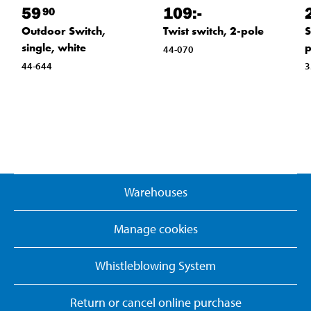
59
109
:-
90
Outdoor Switch,
Twist switch, 2-pole
S
single, white
p
44-070
44-644
3
Warehouses
Manage cookies
Whistleblowing System
Return or cancel online purchase