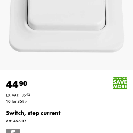
44
90
EX. VAT
:
35
92
10 for 359
:-
Switch, step current
Art
.
46-907