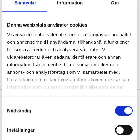
Samtycke
Information
Om
Technical specifications
Denna webbplats använder cookies
Voltage
250 V
Vi använder enhetsidentifierare för att anpassa innehållet
och annonserna till användarna, tillhandahålla funktioner
Current strength
10 A
för sociala medier och analysera vår trafik. Vi
vidarebefordrar även sådana identifierare och annan
information från din enhet till de sociala medier och
annons- och analysföretag som vi samarbetar med.
About the manufacturer
Dessa kan i sin tur kombinera informationen med annan
information som du har tillhandahållit eller som de har
samlat in när du har använt deras tjänster.
Samtyckesval
Nödvändig
Pay & Collect
Pay & Collect in your local store within 2 hours! For more information
about the service and our terms.
Inställningar
READ MORE