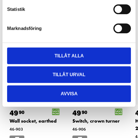
Statistik
Other customers also bought
Marknadsföring
TILLÅT ALLA
TILLÅT URVAL
AVVISA
49
49
90
90
Wall socket, earthed
Switch, crown turner
H
2
46-903
46-906
4