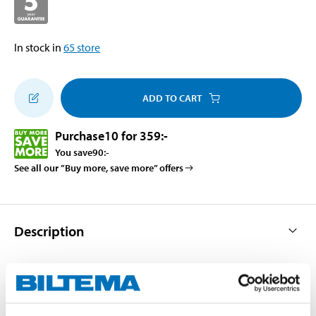
In stock in
65
store
ADD TO CART
Purchase
10 for 359
:-
You save
90
:-
See all our ”Buy more, save more” offers
Description
Flush mounting.