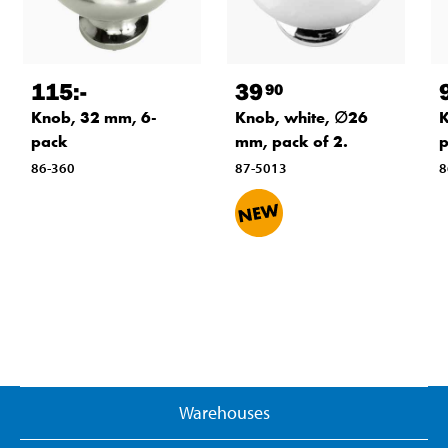
115
:-
39
90
Knob, 32 mm, 6-
Knob, white, ∅26
K
pack
mm, pack of 2.
86-360
87-5013
8
Warehouses