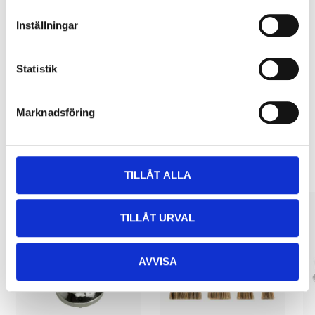
Pay & Collect
Inställningar
Pay & Collect in your local store within 2 hours! For more information
about the service and our terms.
Statistik
READ MORE
Marknadsföring
Other customers also bought
TILLÅT ALLA
TILLÅT URVAL
AVVISA