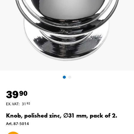
39
90
EX. VAT
:
31
92
Knob, polished zinc, ∅31 mm, pack of 2.
Art
.
87-5014