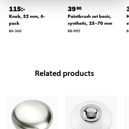
115
:-
39
90
Knob, 32 mm, 6-
Paintbrush set basic,
H
pack
synthetic, 25–70 mm
s
86-360
88-995
8
Related products