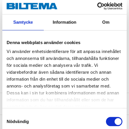
Technical specifications
Samtycke
Information
Om
Diameter
31 mm
Length
25 mm
Hole diameter
5 mm
Denna webbplats använder cookies
Vi använder enhetsidentifierare för att anpassa innehållet
Material
Zinc (polished)
och annonserna till användarna, tillhandahålla funktioner
Material
Iron (screw)
för sociala medier och analysera vår trafik. Vi
Quantity
2 pcs
vidarebefordrar även sådana identifierare och annan
information från din enhet till de sociala medier och
annons- och analysföretag som vi samarbetar med.
Dessa kan i sin tur kombinera informationen med annan
information som du har tillhandahållit eller som de har
About the manufacturer
samlat in när du har använt deras tjänster.
Samtyckesval
Nödvändig