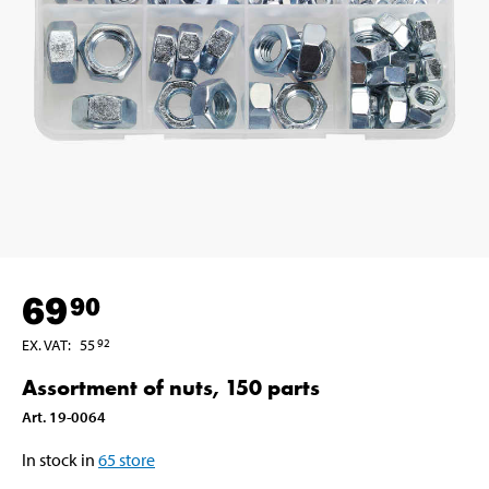
69
90
EX. VAT
:
55
92
Assortment of nuts, 150 parts
Art
.
19-0064
In stock in
65
store