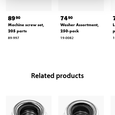
89
74
90
90
Machine screw set,
Washer Assortment,
L
205 parts
250-pack
p
89-997
19-0082
1
Related products