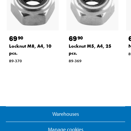
69
69
90
90
N
Locknut M8, A4, 10
Locknut M5, A4, 25
pcs.
pcs.
8
89-370
89-369
Warehouses
Manage cookies