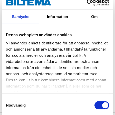
M10 (x10)
M12 (x3)
Samtycke
Information
Om
Technical specifications
Denna webbplats använder cookies
Vi använder enhetsidentifierare för att anpassa innehållet
Material
Steel
och annonserna till användarna, tillhandahålla funktioner
för sociala medier och analysera vår trafik. Vi
Surface treatment
Electro-galvanised, FZB
vidarebefordrar även sådana identifierare och annan
Standard
DIN934
information från din enhet till de sociala medier och
Quantity
150 pcs
annons- och analysföretag som vi samarbetar med.
Dessa kan i sin tur kombinera informationen med annan
information som du har tillhandahållit eller som de har
samlat in när du har använt deras tjänster.
Samtyckesval
About the manufacturer
Nödvändig