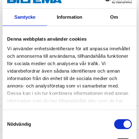
Technical specifications
Samtycke
Information
Om
Length
1 m
Size
M5
Denna webbplats använder cookies
Pitch
0,8 mm
Vi använder enhetsidentifierare för att anpassa innehållet
Material
Steel
och annonserna till användarna, tillhandahålla funktioner
Strength class
4.8
för sociala medier och analysera vår trafik. Vi
vidarebefordrar även sådana identifierare och annan
Surface treatment
Bright zinc galvanised, FZB
information från din enhet till de sociala medier och
Standard
DIN976
annons- och analysföretag som vi samarbetar med.
Dessa kan i sin tur kombinera informationen med annan
information som du har tillhandahållit eller som de har
samlat in när du har använt deras tjänster.
About the manufacturer
Samtyckesval
Nödvändig