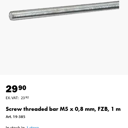
29
90
EX. VAT
:
23
92
Screw threaded bar M5 x 0,8 mm, FZB, 1 m
Art
.
19-385
In stock in
1
store