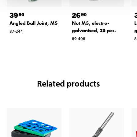
39
26
90
90
Angled Ball Joint, M5
Nut M5, electro-
L
galvanised, 25 pcs.
g
87-244
89-408
8
Related products