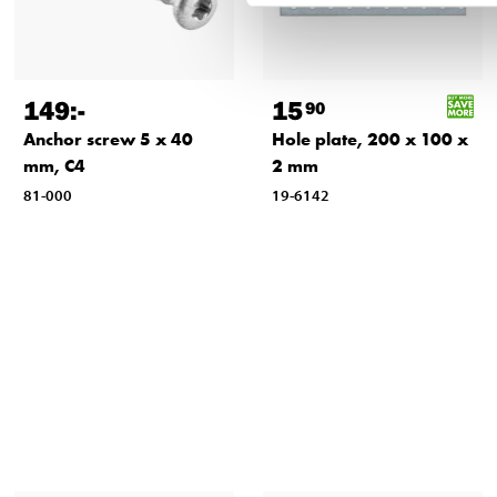
149
:-
15
90
Anchor screw 5 x 40
Hole plate, 200 x 100 x
mm, C4
2 mm
81-000
19-6142