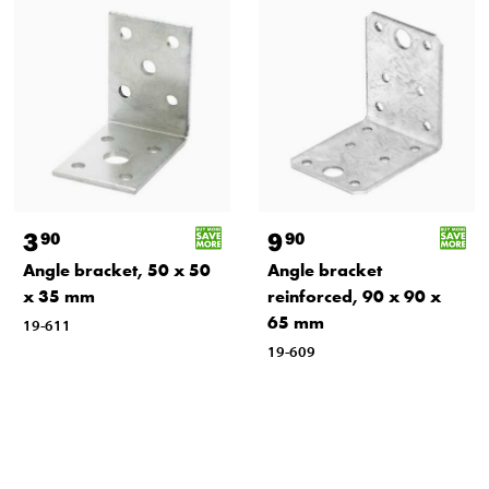
3
9
90
90
Angle bracket, 50 x 50
Angle bracket
x 35 mm
reinforced, 90 x 90 x
65 mm
19-611
19-609