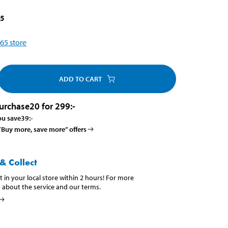
25
65
store
ADD TO CART
urchase
20 for 299
:-
ou save
39
:-
 ”Buy more, save more” offers
& Collect
t in your local store within 2 hours! For more
 about the service and our terms.