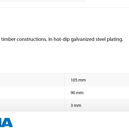
n timber constructions. In hot-dip galvanized steel plating.
105 mm
90 mm
3 mm
ETAG 015