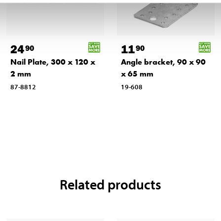
24
11
90
90
Nail Plate, 300 x 120 x
Angle bracket, 90 x 90
2 mm
x 65 mm
87-8812
19-608
Related products