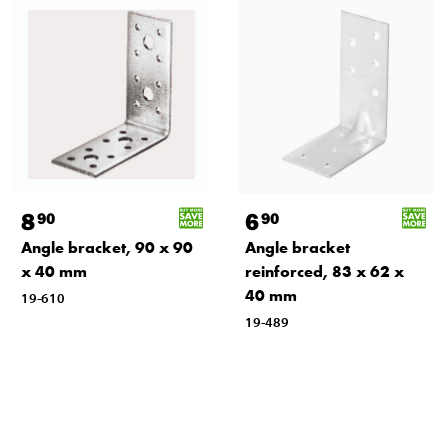
8
6
90
90
Angle bracket, 90 x 90
Angle bracket
x 40 mm
reinforced, 83 x 62 x
40 mm
19-610
19-489