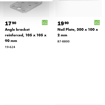
17
19
90
90
Angle bracket
Nail Plate, 300 x 100 x
reinforced, 105 x 105 x
2 mm
90 mm
87-8800
19-624