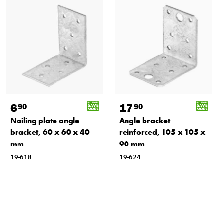
6
17
90
90
Nailing plate angle
Angle bracket
bracket, 60 x 60 x 40
reinforced, 105 x 105 x
mm
90 mm
19-618
19-624