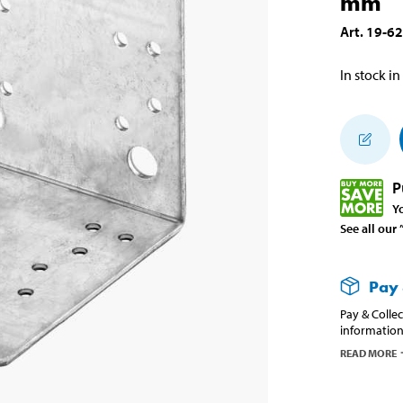
mm
Art
.
19-6
In stock in
P
Y
See all our
Pay 
Pay & Collec
information
READ MORE