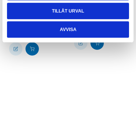
Leakage guard,
Y connection for inlet
fridges and freezers,
TILLÅT URVAL
hose, 3/4"
45 x 55 cm
87-7632
84-558
65
store
In stock in
AVVISA
65
store
In stock in