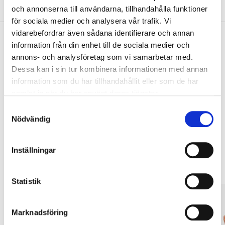
About the manufacturer
och annonserna till användarna, tillhandahålla funktioner
för sociala medier och analysera vår trafik. Vi
vidarebefordrar även sådana identifierare och annan
information från din enhet till de sociala medier och
annons- och analysföretag som vi samarbetar med.
Pay & Collect
Dessa kan i sin tur kombinera informationen med annan
Pay & Collect in your local store within 2 hours! For more information
information som du har tillhandahållit eller som de har
about the service and our terms.
samlat in när du har använt deras tjänster.
READ MORE
Samtyckesval
Nödvändig
Other customers also bought
Inställningar
Statistik
Marknadsföring