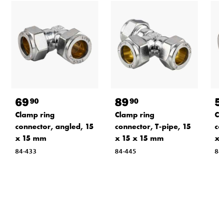
69
89
90
90
Clamp ring
Clamp ring
C
connector, angled, 15
connector, T-pipe, 15
c
x 15 mm
x 15 x 15 mm
84-433
84-445
8