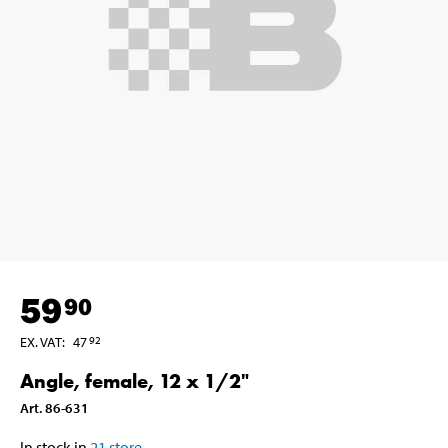
59
90
EX. VAT
:
47
92
Angle, female, 12 x 1/2"
Art
.
86-631
In stock in
21
store