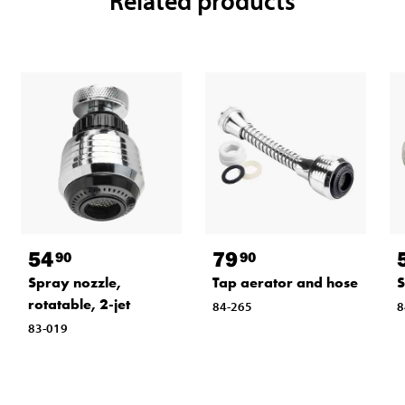
Related products
54
79
90
90
Spray nozzle,
Tap aerator and hose
S
rotatable, 2-jet
84-265
8
83-019