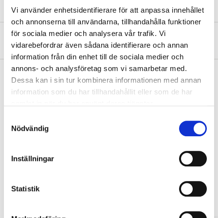
Safety instructions and other information
Vi använder enhetsidentifierare för att anpassa innehållet
och annonserna till användarna, tillhandahålla funktioner
för sociala medier och analysera vår trafik. Vi
About the manufacturer
vidarebefordrar även sådana identifierare och annan
information från din enhet till de sociala medier och
annons- och analysföretag som vi samarbetar med.
Dessa kan i sin tur kombinera informationen med annan
information som du har tillhandahållit eller som de har
Pay & Collect
samlat in när du har använt deras tjänster.
Pay & Collect in your local store within 2 hours! For more information
Samtyckesval
about the service and our terms.
Nödvändig
READ MORE
Inställningar
Other customers also bought
Statistik