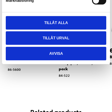
Marknadsföring
TILLÅT ALLA
TILLÅT URVAL
449
:-
54
90
AVVISA
Shower mixer, single
Support sleeves for
B
lever
PEX pipes, 15 mm, 5-
8
pack
86-5600
84-522