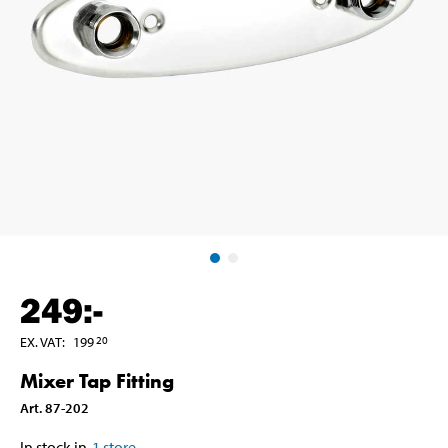
249
:-
EX. VAT
:
199
20
Mixer Tap Fitting
Art
.
87-202
In stock in
1
store