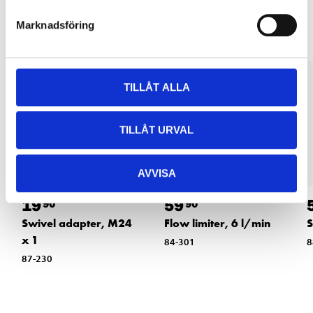
Other customers also bought
Marknadsföring
TILLÅT ALLA
TILLÅT URVAL
AVVISA
19
59
90
90
Swivel adapter, M24
Flow limiter, 6 l/min
S
x 1
84-301
8
87-230