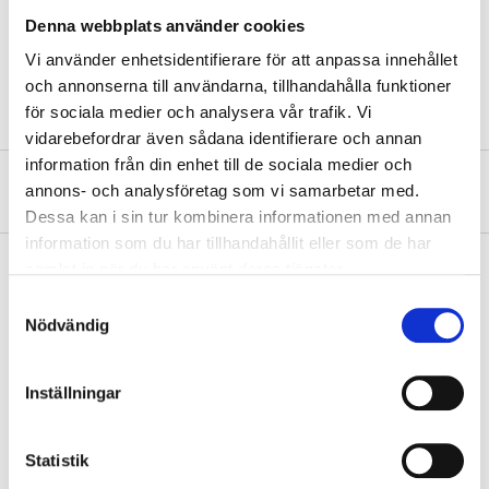
Technical specifications
Denna webbplats använder cookies
Vi använder enhetsidentifierare för att anpassa innehållet
Thread
Internal
och annonserna till användarna, tillhandahålla funktioner
för sociala medier och analysera vår trafik. Vi
vidarebefordrar även sådana identifierare och annan
information från din enhet till de sociala medier och
About the manufacturer
annons- och analysföretag som vi samarbetar med.
Dessa kan i sin tur kombinera informationen med annan
information som du har tillhandahållit eller som de har
samlat in när du har använt deras tjänster.
Samtyckesval
Pay & Collect
Nödvändig
Pay & Collect in your local store within 2 hours! For more information
about the service and our terms.
Inställningar
READ MORE
Statistik