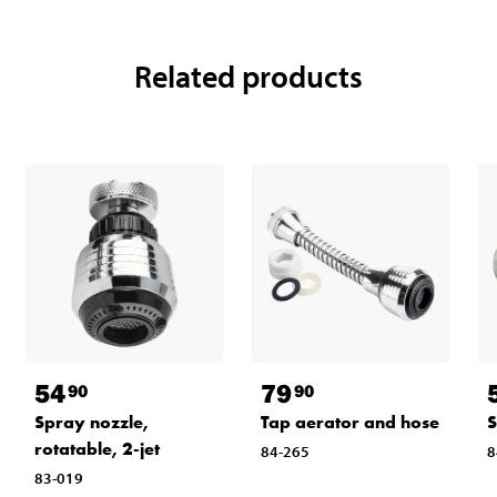
Related products
54
79
90
90
Spray nozzle,
Tap aerator and hose
S
rotatable, 2-jet
84-265
8
83-019