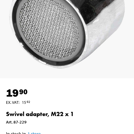
19
90
EX. VAT
:
15
92
Swivel adapter, M22 x 1
Art
.
87-229
In stock in
1
store