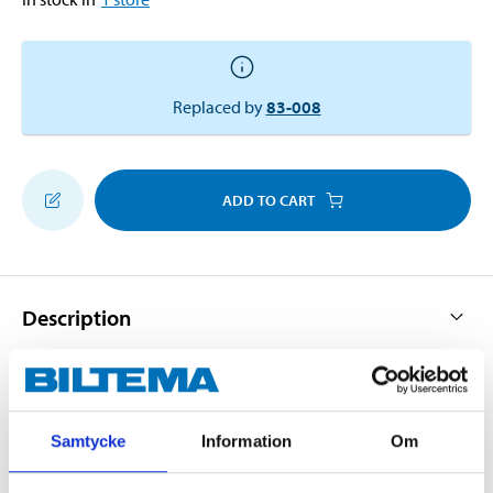
Replaced by
83-008
ADD TO CART
Description
Made of chrome-plated brass. With gasket.
Samtycke
Information
Om