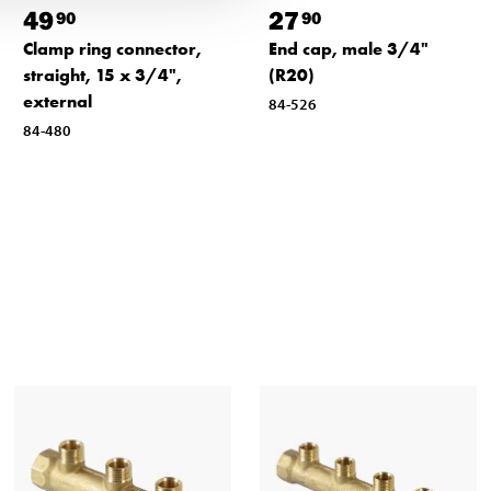
49
27
90
90
Clamp ring connector,
End cap, male 3/4"
straight, 15 x 3/4",
(R20)
external
84-526
84-480