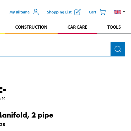
My Biltema
Shopping List
Cart
CONSTRUCTION
CAR CARE
TOOLS
:-
5
20
anifold, 2 pipe
028