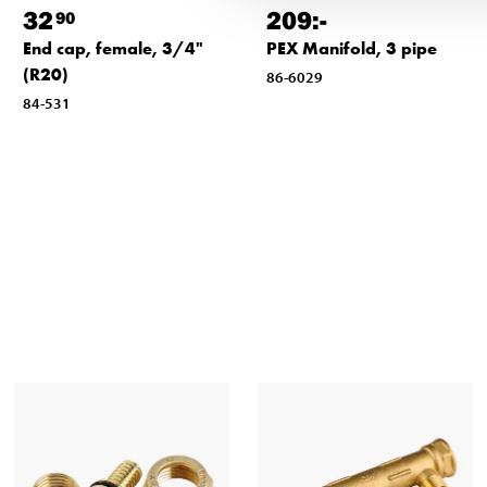
32
209
:-
90
End cap, female, 3/4"
PEX Manifold, 3 pipe
(R20)
86-6029
84-531