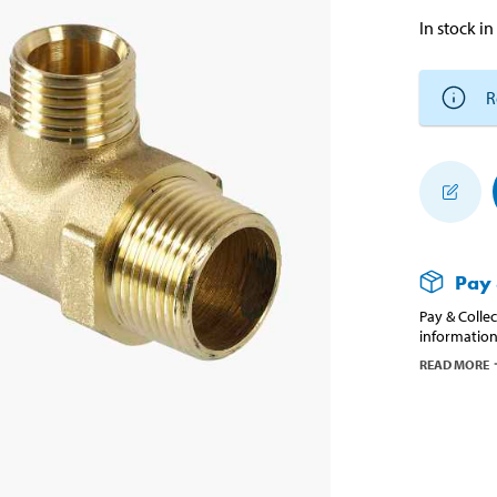
In stock in
R
Pay 
Pay & Collec
information
READ MORE