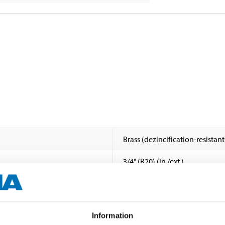
Brass (dezincification-resistant
3/4" (R20) (in./ext.)
1/2" (R15) (diverter)
2 pcs
Information