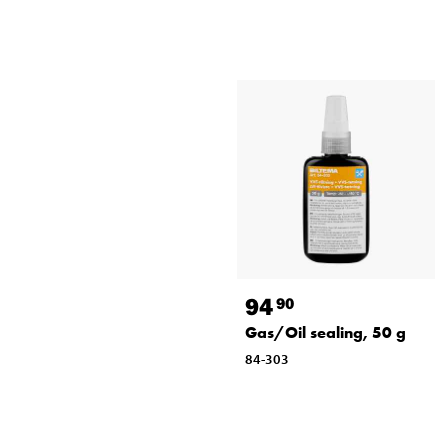
94
90
Gas/Oil sealing, 50 g
84-303