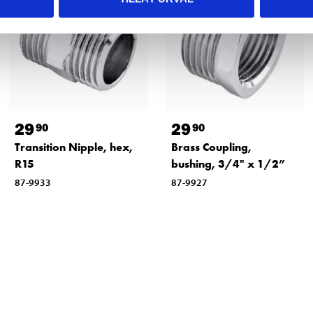
29
29
90
90
Transition Nipple, hex,
Brass Coupling,
R15
bushing, 3/4" x 1/2”
87-9933
87-9927