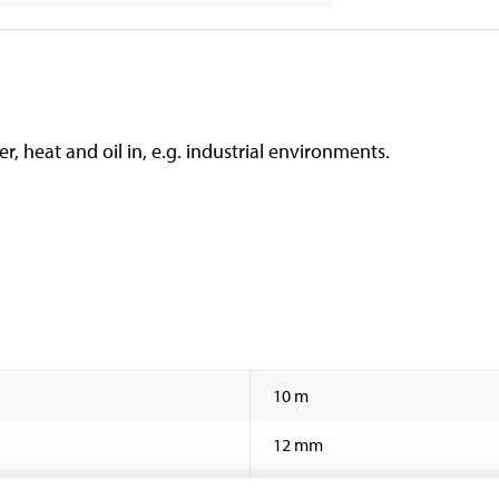
er, heat and oil in, e.g. industrial environments.
10 m
12 mm
0,1 mm