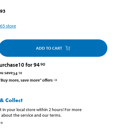
993
65
store
ADD TO CART
urchase
10 for 94
90
ou save
34
10
 ”Buy more, save more” offers
& Collect
t in your local store within 2 hours! For more
 about the service and our terms.