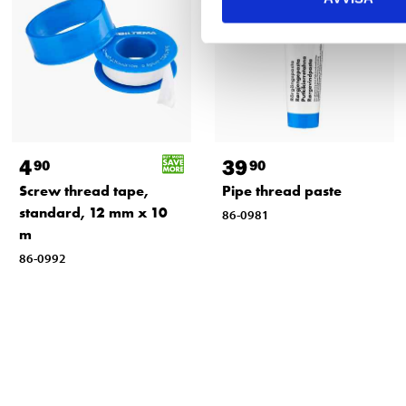
4
39
90
90
Screw thread tape,
Pipe thread paste
standard, 12 mm x 10
86-0981
m
86-0992