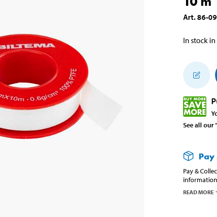
10 m
Art
.
86-0
In stock in
P
Y
See all our
Pay 
Pay & Collec
information
READ MORE