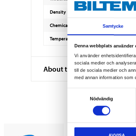
Density
Chemical resistance
Samtycke
Temperature range
Denna webbplats använder 
Vi använder enhetsidentifierar
sociala medier och analysera 
About the manufacturer
till de sociala medier och a
med annan information som du 
Samtyckesval
Nödvändig
AVVISA