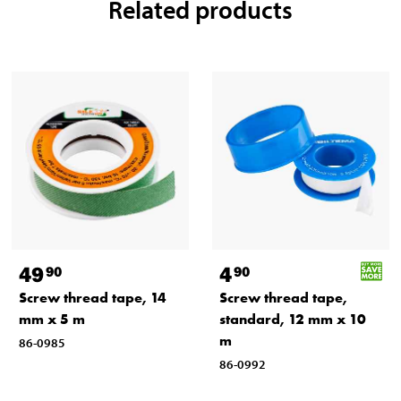
Related products
49
4
90
90
Screw thread tape, 14
Screw thread tape,
mm x 5 m
standard, 12 mm x 10
m
86-0985
86-0992