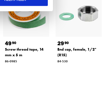
49
29
90
90
Screw thread tape, 14
End cap, female, 1/2"
mm x 5 m
(R15)
86-0985
84-530