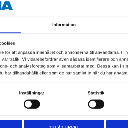
0,60 g/cm³
pH 0 – 14
Information
-190 – +280 °C
cookies
e för att anpassa innehållet och annonserna till användarna, tillh
vår trafik. Vi vidarebefordrar även sådana identifierare och anna
nnons- och analysföretag som vi samarbetar med. Dessa kan i sin
har tillhandahållit eller som de har samlat in när du har använt 
Inställningar
Statistik
Other customers also bought
TILLÅT URVAL