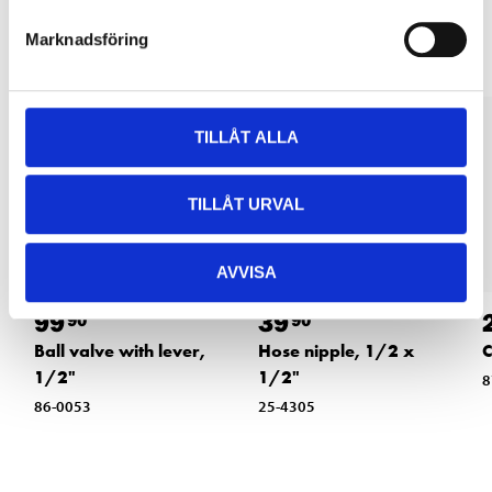
Other customers also bought
Marknadsföring
TILLÅT ALLA
TILLÅT URVAL
AVVISA
99
39
90
90
Ball valve with lever,
Hose nipple, 1/2 x
C
1/2"
1/2"
8
86-0053
25-4305