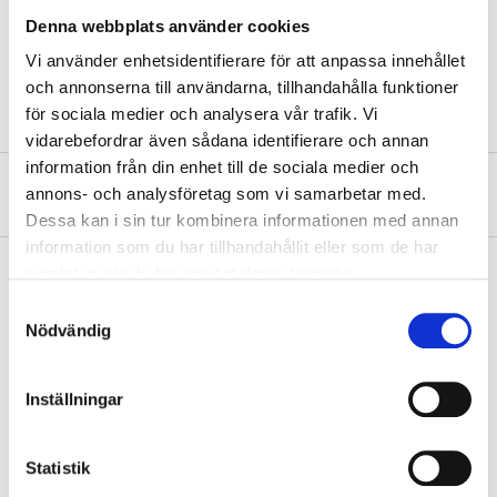
vattentunna. Tryckklass PN 16. Lämplig i rörsystem för
Denna webbplats använder cookies
vatten, värmeledningar, gas, olja och tryckluft.
Vi använder enhetsidentifierare för att anpassa innehållet
och annonserna till användarna, tillhandahålla funktioner
för sociala medier och analysera vår trafik. Vi
vidarebefordrar även sådana identifierare och annan
information från din enhet till de sociala medier och
About the manufacturer
annons- och analysföretag som vi samarbetar med.
Dessa kan i sin tur kombinera informationen med annan
information som du har tillhandahållit eller som de har
samlat in när du har använt deras tjänster.
Samtyckesval
Pay & Collect
Nödvändig
Pay & Collect in your local store within 2 hours! For more information
about the service and our terms.
Inställningar
READ MORE
Statistik