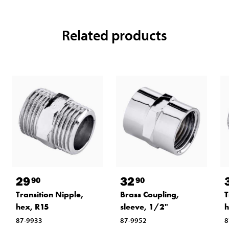
Related products
29
32
90
90
Transition Nipple,
Brass Coupling,
T
hex, R15
sleeve, 1/2"
h
87-9933
87-9952
8