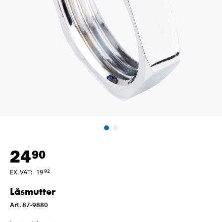
24
90
EX. VAT
:
19
92
Låsmutter
Art
.
87-9880