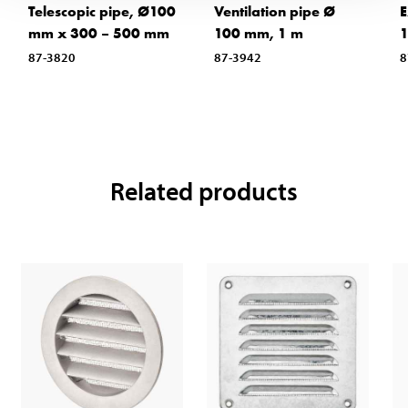
Telescopic pipe, Ø100
Ventilation pipe Ø
E
mm x 300 – 500 mm
100 mm, 1 m
87-3820
87-3942
8
Related products