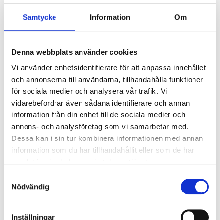
Material
Steel
Samtycke
Information
Om
Surface treatment
Hot-dip galvanized, FZV
Pipe diameter
100 mm
Denna webbplats använder cookies
Width
140 mm
Vi använder enhetsidentifierare för att anpassa innehållet
och annonserna till användarna, tillhandahålla funktioner
Height
140 mm
för sociala medier och analysera vår trafik. Vi
Thickness
0,7 mm
vidarebefordrar även sådana identifierare och annan
information från din enhet till de sociala medier och
annons- och analysföretag som vi samarbetar med.
Dessa kan i sin tur kombinera informationen med annan
information som du har tillhandahållit eller som de har
About the manufacturer
samlat in när du har använt deras tjänster.
Samtyckesval
Nödvändig
Pay & Collect
Inställningar