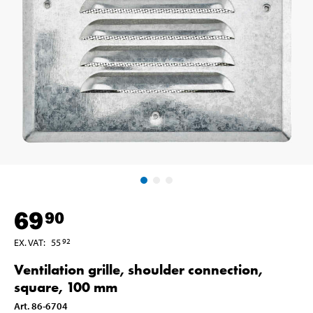
69
90
EX. VAT
:
55
92
Ventilation grille, shoulder connection,
square, 100 mm
Art
.
86-6704