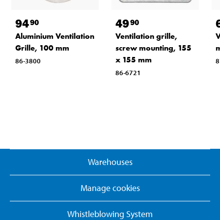
94
49
90
90
Aluminium Ventilation
Ventilation grille,
V
Grille, 100 mm
screw mounting, 155
x 155 mm
86-3800
8
86-6721
Warehouses
Manage cookies
Whistleblowing System