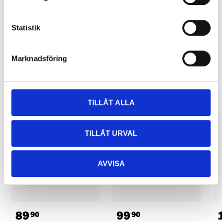
Pay & Collect in your local store within 2 hours! For more information
about the service and our terms.
Statistik
READ MORE
Marknadsföring
Other customers also bought
TILLÅT ALLA
TILLÅT URVAL
AVVISA
89
99
90
90