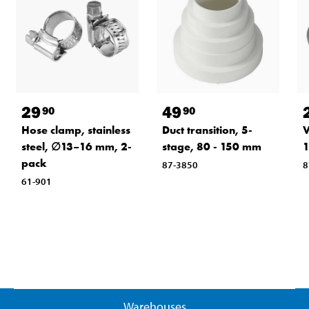
29
49
90
90
Hose clamp, stainless
Duct transition, 5-
V
steel, ∅13–16 mm, 2-
stage, 80 - 150 mm
1
pack
87-3850
8
61-901
Warehouses