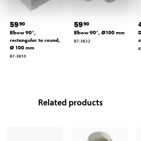
59
59
90
90
Elbow 90°,
Elbow 90°, Ø100 mm
D
rectangular to round,
s
87-3822
Ø 100 mm
8
87-3810
Related products