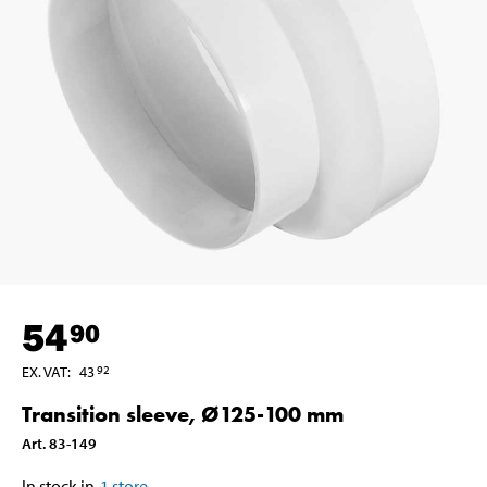
54
90
EX. VAT
:
43
92
Transition sleeve, Ø125-100 mm
Art
.
83-149
In stock in
1
store