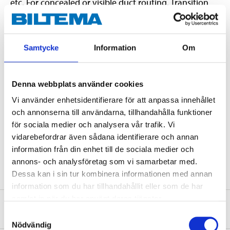
etc. For concealed or visible duct routing. Transition
coupling from 100 to 125 mm duct system. Made of PS
plastic.
Samtycke
Information
Om
Technical specifications
Denna webbplats använder cookies
Diameter
125–100 mm
Vi använder enhetsidentifierare för att anpassa innehållet
och annonserna till användarna, tillhandahålla funktioner
Thickness
2 mm
för sociala medier och analysera vår trafik. Vi
Colour
White
vidarebefordrar även sådana identifierare och annan
information från din enhet till de sociala medier och
Temperature range
-5 – +60 °C
annons- och analysföretag som vi samarbetar med.
Dessa kan i sin tur kombinera informationen med annan
information som du har tillhandahållit eller som de har
samlat in när du har använt deras tjänster.
About the manufacturer
Samtyckesval
Nödvändig