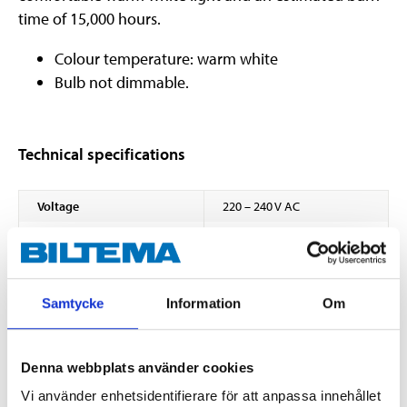
time of 15,000 hours.
Colour temperature: warm white
Bulb not dimmable.
Technical specifications
Voltage
220 – 240 V AC
Power
7,3 W
Luminosity
806 lm
Colour temperature
2700 K
Samtycke
Information
Om
Beam angle
320 grader
Socket
E27
Denna webbplats använder cookies
Lifespan
15000 hours
Vi använder enhetsidentifierare för att anpassa innehållet