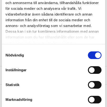
och annonserna till användarna, tillhandahålla funktioner
Energy class
E
för sociala medier och analysera vår trafik. Vi
Dimmable
No
vidarebefordrar även sådana identifierare och annan
information från din enhet till de sociala medier och
Diameter
60 mm
annons- och analysföretag som vi samarbetar med.
Height
106 mm
Dessa kan i sin tur kombinera informationen med annan
Switching cycles
100000 ON/OFF
information som du har tillhandahållit eller som de har
samlat in när du har använt deras tjänster.
SHOW ALL
Colour rendering
≥ 80 Ra
Samtyckesval
Nödvändig
Inställningar
About the manufacturer
Statistik
Marknadsföring
Pay & Collect