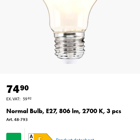
74
90
EX. VAT
:
59
92
Normal Bulb, E27, 806 lm, 2700 K, 3 pcs
Art
.
48-793
Product datasheet