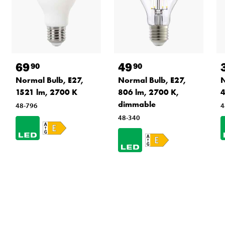
69
49
90
90
Normal Bulb, E27,
Normal Bulb, E27,
N
1521 lm, 2700 K
806 lm, 2700 K,
4
dimmable
48-796
4
48-340