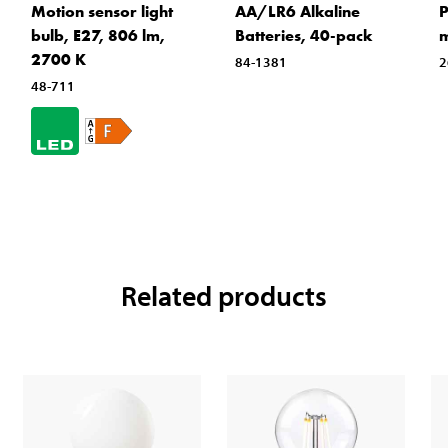
Motion sensor light
AA/LR6 Alkaline
P
bulb, E27, 806 lm,
Batteries, 40-pack
m
2700 K
84-1381
2
48-711
Related products