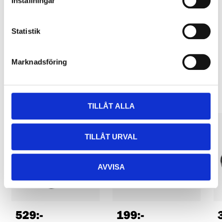
Inställningar
Pay & Collect in your local store within 2 hours! For more information
about the service and our terms.
READ MORE
Statistik
Marknadsföring
Other customers also bought
TILLÅT ALLA
TILLÅT URVAL
AVVISA
529
:-
199
:-