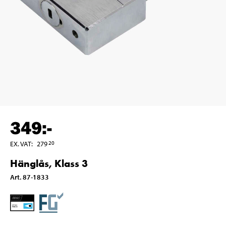
349
:-
EX. VAT
:
279
20
Hänglås, Klass 3
Art
.
87-1833