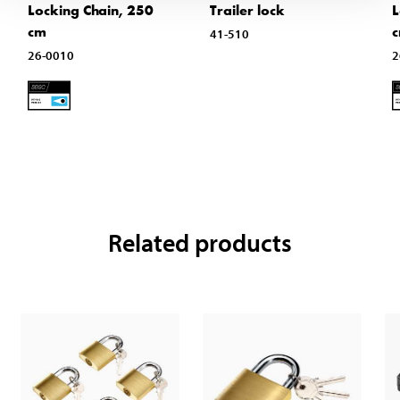
Locking Chain, 250
Trailer lock
L
cm
41-510
26-0010
2
Related products