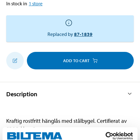
In stock in
1
store
Replaced by
87-1839
ADD TO CART
Description
Kraftig rostfritt hänglås med stålbygel. Certifierat av
SBSC, klass 3.