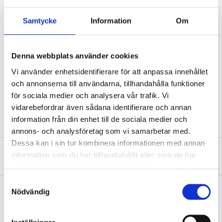
Technical specifications
Samtycke
Information
Om
Width
70 mm
Denna webbplats använder cookies
Height
102 mm
Vi använder enhetsidentifierare för att anpassa innehållet
Thickness
25 mm
och annonserna till användarna, tillhandahålla funktioner
för sociala medier och analysera vår trafik. Vi
Diameter
12 mm (bracket)
vidarebefordrar även sådana identifierare och annan
information från din enhet till de sociala medier och
annons- och analysföretag som vi samarbetar med.
Dessa kan i sin tur kombinera informationen med annan
About the manufacturer
information som du har tillhandahållit eller som de har
samlat in när du har använt deras tjänster.
Samtyckesval
Nödvändig
Pay & Collect