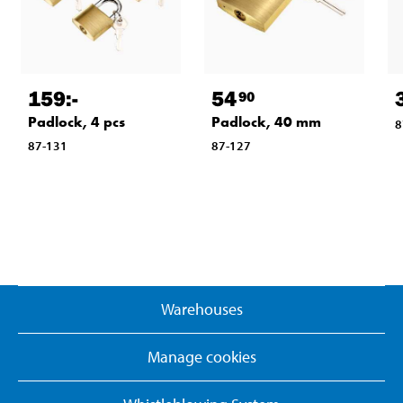
159
:-
54
90
Padlock, 4 pcs
Padlock, 40 mm
8
87-131
87-127
Warehouses
Manage cookies