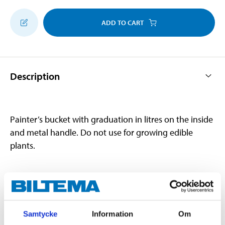
ADD TO CART
Description
Painter’s bucket with graduation in litres on the inside
and metal handle. Do not use for growing edible
plants.
Technical specifications
Volume
12 l
Samtycke
Information
Om