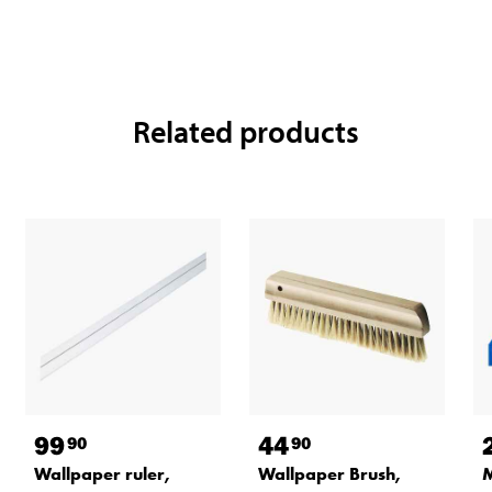
Related products
99
44
90
90
Wallpaper ruler,
Wallpaper Brush,
M