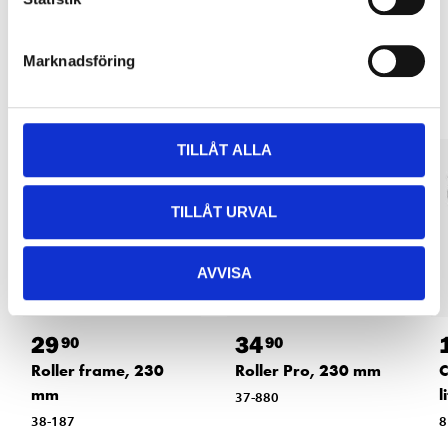
Other customers also bought
Marknadsföring
TILLÅT ALLA
TILLÅT URVAL
AVVISA
29
34
90
90
Roller frame, 230
Roller Pro, 230 mm
C
mm
l
37-880
38-187
8