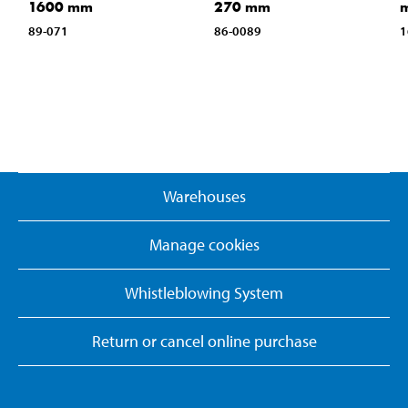
1600 mm
270 mm
89-071
86-0089
1
Warehouses
Manage cookies
Whistleblowing System
Return or cancel online purchase