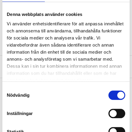
Length
354 mm
Width
248
Denna webbplats använder cookies
Height
200 mm
Vi använder enhetsidentifierare för att anpassa innehållet
och annonserna till användarna, tillhandahålla funktioner
Material
LDPE/PP
för sociala medier och analysera vår trafik. Vi
vidarebefordrar även sådana identifierare och annan
information från din enhet till de sociala medier och
annons- och analysföretag som vi samarbetar med.
About the manufacturer
Dessa kan i sin tur kombinera informationen med annan
information som du har tillhandahållit eller som de har
samlat in när du har använt deras tjänster.
Samtyckesval
Nödvändig
Pay & Collect
Pay & Collect in your local store within 2 hours! For more information
Inställningar
about the service and our terms.
READ MORE
Statistik