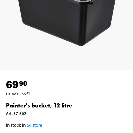
69
90
EX. VAT
:
55
92
Painter's bucket, 12 litre
Art
.
37-862
In stock in
64
store