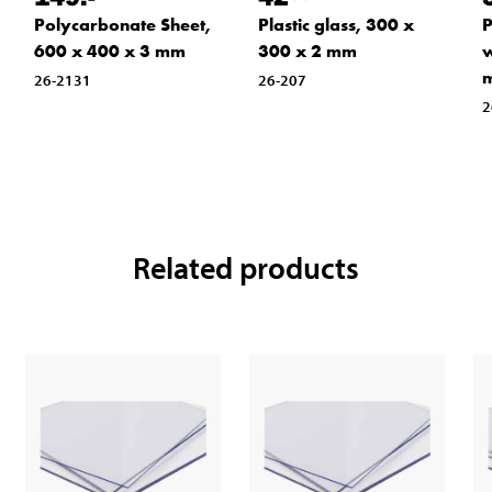
Polycarbonate Sheet,
Plastic glass, 300 x
P
600 x 400 x 3 mm
300 x 2 mm
w
26-2131
26-207
2
Related products