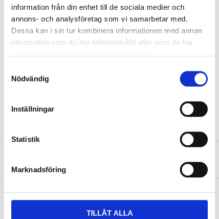
Width
300 mm
information från din enhet till de sociala medier och
Thickness
3 mm
annons- och analysföretag som vi samarbetar med.
Dessa kan i sin tur kombinera informationen med annan
Forming temperature
145–165 °C
information som du har tillhandahållit eller som de har
Density
1,2 g/cm³
samlat in när du har använt deras tjänster.
Fire resistance
B-s1, d0 (EN 13501-1)
Samtyckesval
Nödvändig
Decomposition
300 °C
temperature
SHOW ALL
Temperature resistance
Momentary: +80 °C
Inställningar
Temperature resistance
Continous: +70 °C
Statistik
Temperature resistance
Min: -20 °C
About the manufacturer
Marknadsföring
TILLÅT ALLA
Pay & Collect