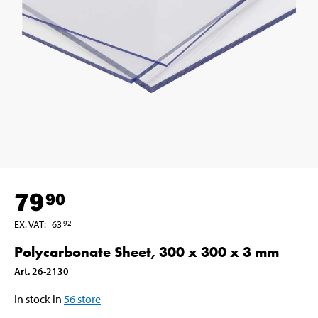
79
90
EX. VAT
:
63
92
Polycarbonate Sheet, 300 x 300 x 3 mm
Art
.
26-2130
In stock in
56
store