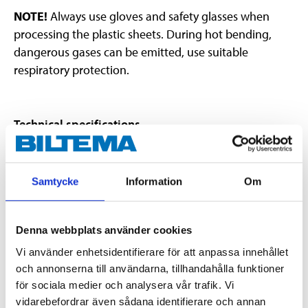
NOTE!
Always use gloves and safety glasses when
processing the plastic sheets. During hot bending,
dangerous gases can be emitted, use suitable
respiratory protection.
Technical specifications
Material
Polycarbonate (PC)
Samtycke
Information
Om
Light transmission
Equivalent to glass
About 250 times stronger
than glass and about 30
Impact resistance
times stronger than
Denna webbplats använder cookies
PMMA/plexiglass/acrylic
Vi använder enhetsidentifierare för att anpassa innehållet
Weight
Made of 50% glass
och annonserna till användarna, tillhandahålla funktioner
för sociala medier och analysera vår trafik. Vi
Length
300 mm
vidarebefordrar även sådana identifierare och annan