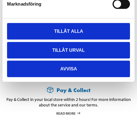
18-804
Marknadsföring
46
In stock in
2
store
TILLÅT ALLA
799
:-
TILLÅT URVAL
AVVISA
Pay & Collect
Pay & Collect in your local store within 2 hours! For more information
about the service and our terms.
READ MORE