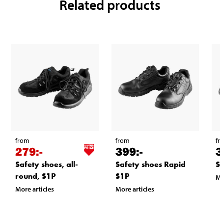
Related products
from
from
f
279
:-
399
:-
Safety shoes, all-
Safety shoes Rapid
S
round, S1P
S1P
M
More articles
More articles