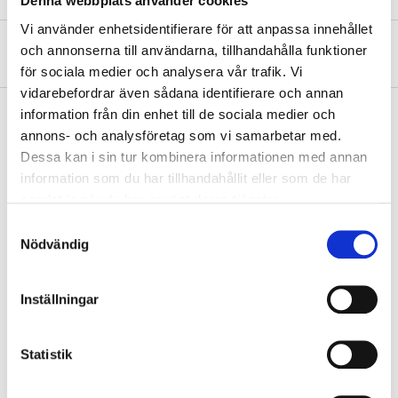
Denna webbplats använder cookies
Vi använder enhetsidentifierare för att anpassa innehållet
About the manufacturer
och annonserna till användarna, tillhandahålla funktioner
för sociala medier och analysera vår trafik. Vi
vidarebefordrar även sådana identifierare och annan
information från din enhet till de sociala medier och
annons- och analysföretag som vi samarbetar med.
Dessa kan i sin tur kombinera informationen med annan
HIGH WINTERSHOE 47 S3
information som du har tillhandahållit eller som de har
18-805
samlat in när du har använt deras tjänster.
47
Samtyckesval
Nödvändig
In stock in
19
store
799
:-
Inställningar
Statistik
HIGH WINTERSHOE 46 S3