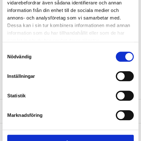
vidarebefordrar även sådana identifierare och annan
Shelves
4 pcs
information från din enhet till de sociala medier och
250 kg (Distributed load,
annons- och analysföretag som vi samarbetar med.
Maximum load
per shelf)
Dessa kan i sin tur kombinera informationen med annan
Maximum load
1000 kg (total)
information som du har tillhandahållit eller som de har
samlat in när du har använt deras tjänster.
Width
160 cm
Samtyckesval
Depth
60 cm
Nödvändig
Height
180 cm
Weight
33 kg
Inställningar
Statistik
About the manufacturer
Marknadsföring