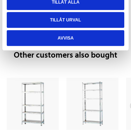
TILLÅT ALLA
Pay & Collect
Pay & Collect in your local store within 2 hours! For more information
TILLÅT URVAL
about the service and our terms.
READ MORE
AVVISA
Other customers also bought