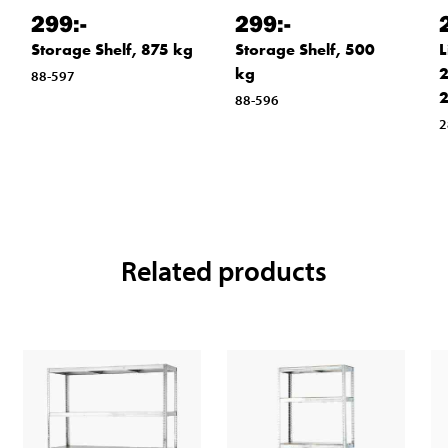
299
:-
299
:-
Storage Shelf, 875 kg
Storage Shelf, 500
L
kg
2
88-597
88-596
2
Related products