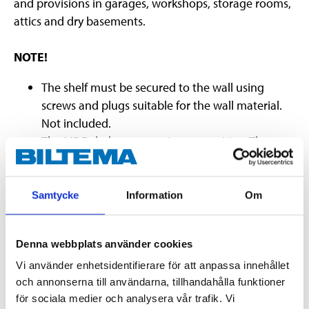
and provisions in garages, workshops, storage rooms,
attics and dry basements.
NOTE!
The shelf must be secured to the wall using
screws and plugs suitable for the wall material.
Not included.
The MDF shelves are moisture sensitive. They
must be moisture-treated with a suitable surface
treatment (e.g. paint/varnish) if the shelf is
mounted in a damp area.
Samtycke
Information
Om
The use of mounting gloves is recommended.
Use a block and rubber mallet for mounting.
Denna webbplats använder cookies
Vi använder enhetsidentifierare för att anpassa innehållet
och annonserna till användarna, tillhandahålla funktioner
Technical specifications
för sociala medier och analysera vår trafik. Vi