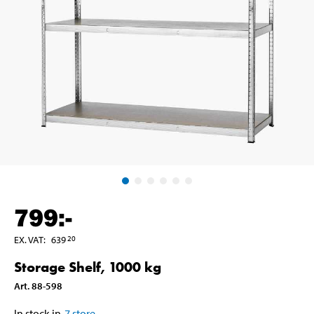
799
:-
EX. VAT
:
639
20
Storage Shelf, 1000 kg
Art
.
88-598
In stock in
7
store