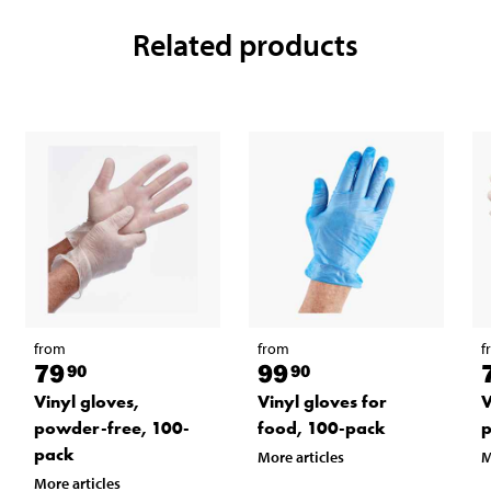
Related products
from
from
f
79
99
90
90
Vinyl gloves,
Vinyl gloves for
V
powder-free, 100-
food, 100-pack
p
pack
More articles
M
More articles