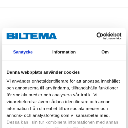
Vinyl gloves, powder-free, 100-
pack, size S
38-935
Samtycke
Information
Om
Size
:
small
In stock in
9
store
Denna webbplats använder cookies
Vi använder enhetsidentifierare för att anpassa innehållet
79
90
och annonserna till användarna, tillhandahålla funktioner
för sociala medier och analysera vår trafik. Vi
vidarebefordrar även sådana identifierare och annan
Vinyl gloves, powder-free, 100-
information från din enhet till de sociala medier och
pack, size L
annons- och analysföretag som vi samarbetar med.
38-937
Dessa kan i sin tur kombinera informationen med annan