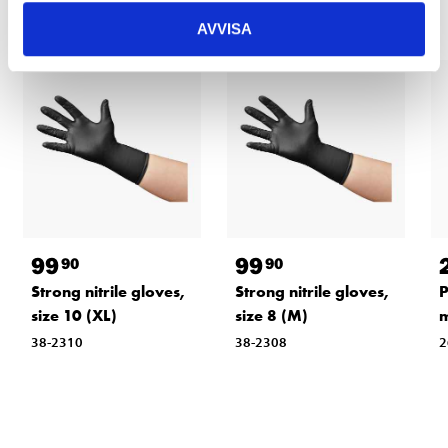
AVVISA
99
99
90
90
Strong nitrile gloves,
Strong nitrile gloves,
P
size 10 (XL)
size 8 (M)
m
38-2310
38-2308
2