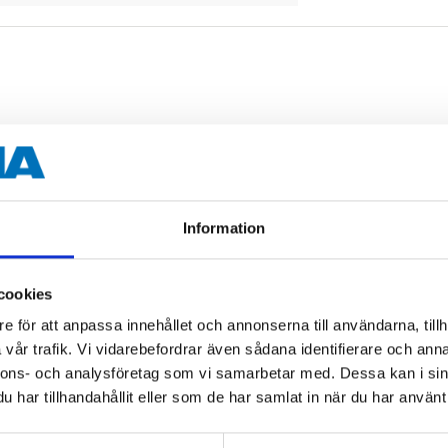
g. Made of recycled cotton paper. Bulb max. 4 W LED (not in
Information
75 cm
cookies
LED
e för att anpassa innehållet och annonserna till användarna, tillh
vår trafik. Vi vidarebefordrar även sådana identifierare och anna
230 V
nnons- och analysföretag som vi samarbetar med. Dessa kan i sin
har tillhandahållit eller som de har samlat in när du har använt 
4 W (max.)