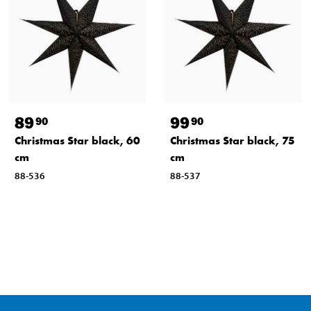
89
99
90
90
Christmas Star black, 60
Christmas Star black, 75
cm
cm
88-536
88-537