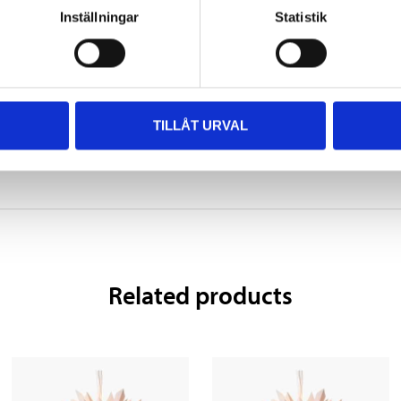
E14
Inställningar
Statistik
3,5 m
Black
TILLÅT URVAL
Related products