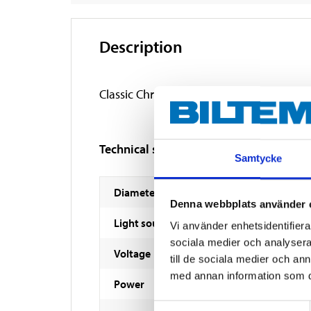
Description
Classic Christmas star for window hangin
Technical specifications
Samtycke
Diameter
Denna webbplats använder 
Light source
Vi använder enhetsidentifierar
sociala medier och analysera 
Voltage
till de sociala medier och a
med annan information som du 
Power
Samtyckesval