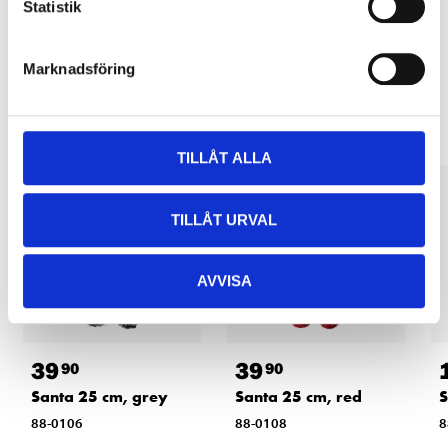
Statistik
Marknadsföring
Other customers also bought
TILLÅT ALLA
TILLÅT URVAL
AVVISA
39
39
90
90
Santa 25 cm, grey
Santa 25 cm, red
S
88-0106
88-0108
8