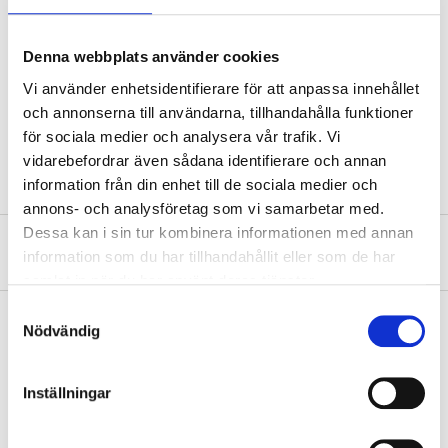
Colour
white
Material
felt, polyester fleece
Denna webbplats använder cookies
Length
12 cm
Vi använder enhetsidentifierare för att anpassa innehållet
Width
12 cm
och annonserna till användarna, tillhandahålla funktioner
för sociala medier och analysera vår trafik. Vi
Height
25 cm
vidarebefordrar även sådana identifierare och annan
information från din enhet till de sociala medier och
annons- och analysföretag som vi samarbetar med.
Dessa kan i sin tur kombinera informationen med annan
About the manufacturer
information som du har tillhandahållit eller som de har
samlat in när du har använt deras tjänster.
Samtyckesval
Nödvändig
Pay & Collect
Inställningar
Pay & Collect in your local store within 2 hours! For more information
about the service and our terms.
READ MORE