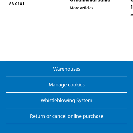
88-0101
1
More articles
M
Warehouses
Manage cookies
Whistleblowing System
Return or cancel online purchase