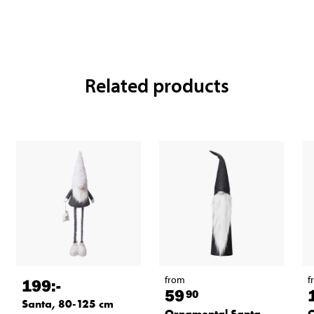
Related products
from
f
199
:-
59
90
Santa, 80-125 cm
Ornamental Santa
O