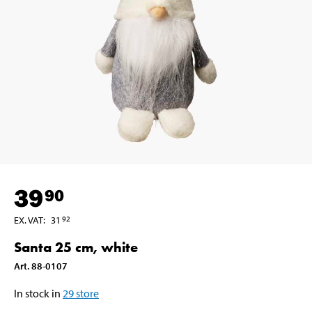
39
90
EX. VAT
:
31
92
Santa 25 cm, white
Art
.
88-0107
In stock in
29
store