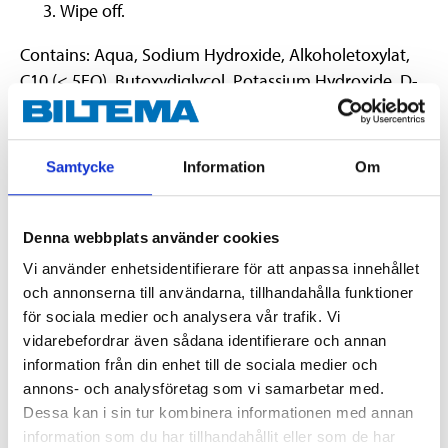
Wipe off.
Contains: Aqua, Sodium Hydroxide, Alkoholetoxylat,
C10 (< 5EO), Butoxydiglycol, Potassium Hydroxide, D-
Glucopyranose, oligomeric, heptyl glycoside, Citric
acid.
Samtycke
Information
Om
Denna webbplats använder cookies
Vi använder enhetsidentifierare för att anpassa innehållet
Danger
H315 Causes skin irritation.
och annonserna till användarna, tillhandahålla funktioner
H318 Causes serious eye damage.
för sociala medier och analysera vår trafik. Vi
vidarebefordrar även sådana identifierare och annan
Technical specifications
information från din enhet till de sociala medier och
annons- och analysföretag som vi samarbetar med.
Dessa kan i sin tur kombinera informationen med annan
Volume
500 ml
information som du har tillhandahållit eller som de har