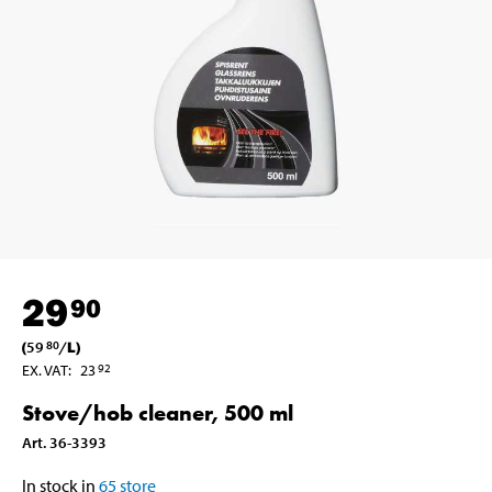
29
90
(
59
/
L
)
80
EX. VAT
:
23
92
Stove/hob cleaner, 500 ml
Art
.
36-3393
In stock in
65
store