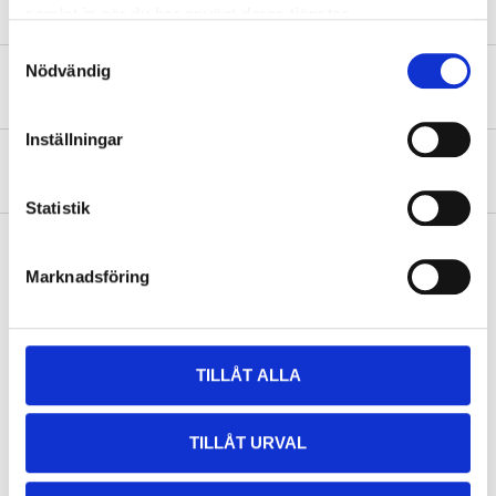
samlat in när du har använt deras tjänster.
Samtyckesval
Nödvändig
Safety instructions and other information
Inställningar
About the manufacturer
Statistik
Marknadsföring
Pay & Collect
Pay & Collect in your local store within 2 hours! For more information
about the service and our terms.
TILLÅT ALLA
READ MORE
TILLÅT URVAL
Other customers also bought