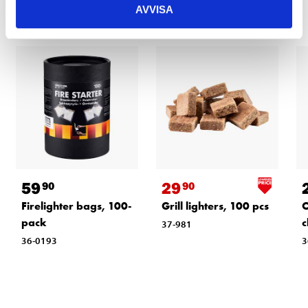
AVVISA
59
29
90
90
Firelighter bags, 100-
Grill lighters, 100 pcs
O
pack
c
37-981
36-0193
3