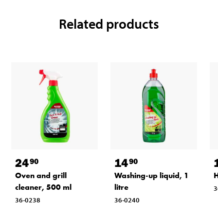
Related products
24
14
90
90
Oven and grill
Washing-up liquid, 1
H
cleaner, 500 ml
litre
3
36-0238
36-0240