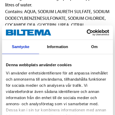
litres of water.
Contains: AQUA, SODIUM LAURETH SULFATE, SODIUM
DODECYLBENZENESULFONATE, SODIUM CHLORIDE,
COCAMIDE DEA, GLYCERIN, UREA, CITRAL,
POLYSORBATE 20, Colorant, SODIUM NITRATE,
METHYLCHLOROISOTHIAZOLINONE /
METHYLISOTHIAZOLINONE.
Samtycke
Information
Om
Denna webbplats använder cookies
EUH208 Contains Reaction mass of 5-chloro-2-methyl-2H-isothiazol-
3-one and 2-methyl-2H-isothiazol-3-one (3:1). May produce an
Vi använder enhetsidentifierare för att anpassa innehållet
allergic reaction.
och annonserna till användarna, tillhandahålla funktioner
för sociala medier och analysera vår trafik. Vi
Technical specifications
vidarebefordrar även sådana identifierare och annan
information från din enhet till de sociala medier och
Volume
1 l
annons- och analysföretag som vi samarbetar med.
Dessa kan i sin tur kombinera informationen med annan
pH
5–7