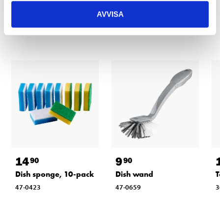
AVVISA
Other customers also bought
14
9
90
90
Dish sponge, 10-pack
Dish wand
T
47-0423
47-0659
3