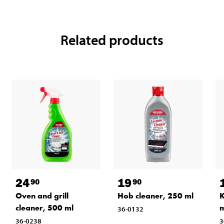
Related products
24
19
90
90
Oven and grill
Hob cleaner, 250 ml
K
cleaner, 500 ml
m
36-0132
36-0238
3