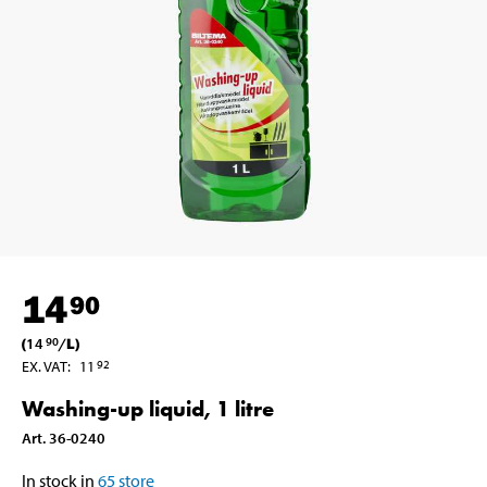
14
90
(
14
/
L
)
90
EX. VAT
:
11
92
Washing-up liquid, 1 litre
Art
.
36-0240
In stock in
65
store