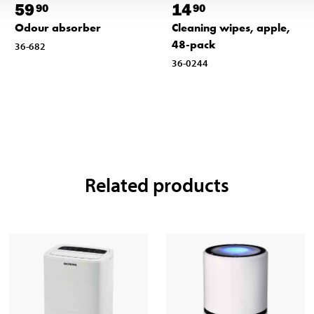
59
14
90
90
Odour absorber
Cleaning wipes, apple,
48-pack
36-682
36-0244
Related products