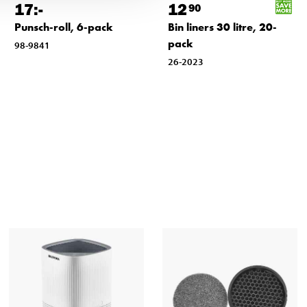
17
:-
12
90
Punsch-roll, 6-pack
Bin liners 30 litre, 20-
pack
98-9841
26-2023