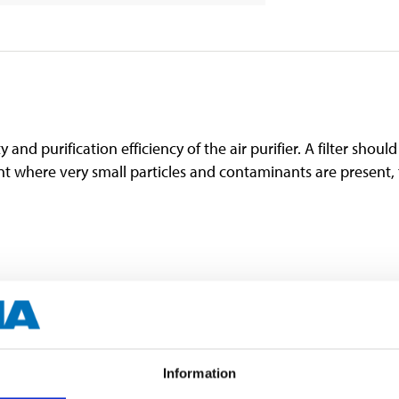
y and purification efficiency of the air purifier. A filter sho
ment where very small particles and contaminants are present,
17.5 x 17.8 cm
Three-stage filter (HEPA 13, acti
Information