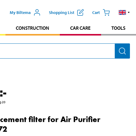
My Biltema
Shopping List
Cart
CONSTRUCTION
CAR CARE
TOOLS
:-
9
20
ement filter for Air Purifier
72