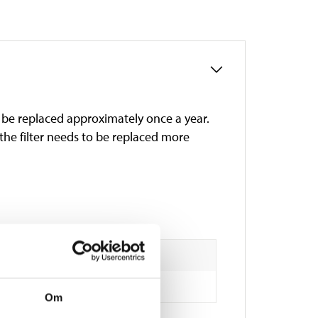
uld be replaced approximately once a year.
 the filter needs to be replaced more
vated carbon filter, pre-filter)
Om