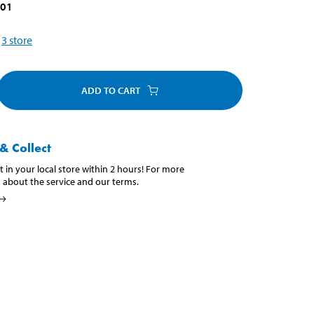
001
3
store
ADD TO CART
& Collect
t in your local store within 2 hours! For more
 about the service and our terms.