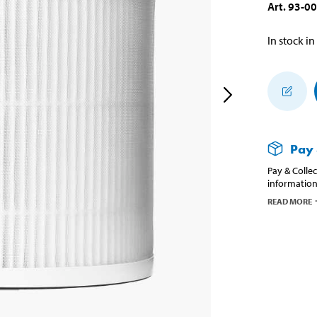
Art
.
93-0
In stock in
Pay 
Pay & Collec
information
READ MORE