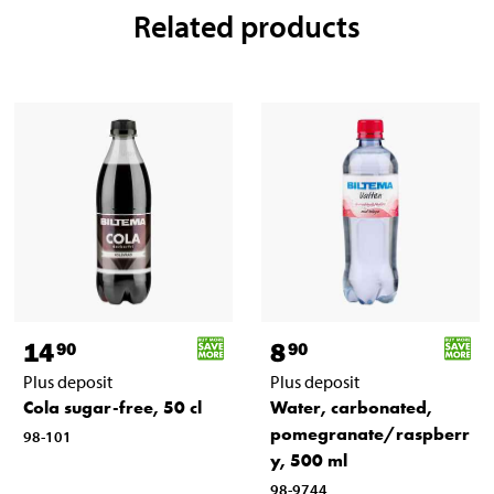
Related products
14
8
90
90
Plus deposit
Plus deposit
Cola sugar-free, 50 cl
Water, carbonated,
pomegranate/raspberr
98-101
y, 500 ml
98-9744