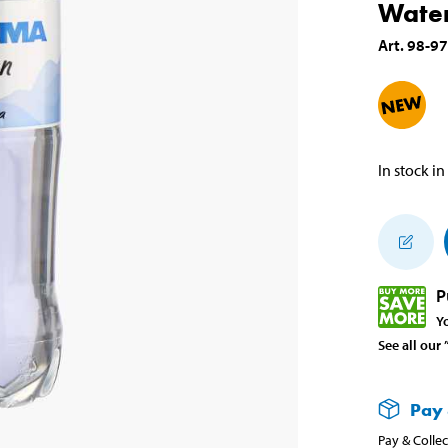
Water,
Art
.
98-9
In stock in
P
Y
See all our
Pay 
Pay & Collec