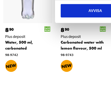
AVVISA
8
8
90
90
Plus deposit
Plus deposit
Water, 500 ml,
Carbonated water with
carbonated
lemon flavour, 500 ml
98-9742
98-9743