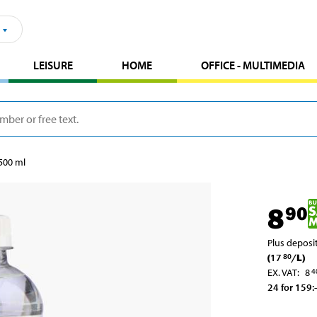
LEISURE
HOME
OFFICE - MULTIMEDIA
 500 ml
8
90
Plus deposi
(
17
/
L
)
80
EX. VAT
:
8
4
24 for 159
:-