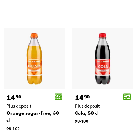
14
14
90
90
Plus deposit
Plus deposit
Orange sugar-free, 50
Cola, 50 cl
cl
98-100
98-102