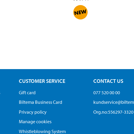
CUSTOMER SERVICE
CONTACT US
s
Gift card
077 520 00 00
Biltema Business Card
kundservice@bilte
Privacy policy
Org.no:556297-3320
Manage cookies
Whistleblowing System