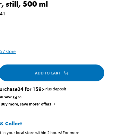
 still, 500 ml
741
57
store
ADD TO CART
urchase
24 for 159
:-
Plus deposit
ou save
54
60
 ”Buy more, save more” offers
& Collect
t in your local store within 2 hours! For more