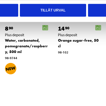
TILLÅT URVAL
8
14
90
90
Plus deposit
Plus deposit
Water, carbonated,
Orange sugar-free, 50
pomegranate/raspberr
cl
y, 500 ml
98-102
98-9744