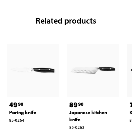
Related products
49
89
90
90
Paring knife
Japanese kitchen
K
knife
85-0264
8
85-0262