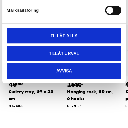
Other customers also bought
Marknadsföring
TILLÅT ALLA
TILLÅT URVAL
AVVISA
49
159
:-
90
Cutlery tray, 49 x 33
Hanging rack, 50 cm,
K
cm
6 hooks
47-0988
85-2031
8