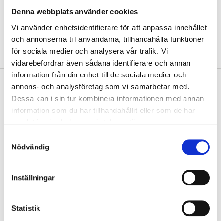
Denna webbplats använder cookies
Material
stainless steel
Vi använder enhetsidentifierare för att anpassa innehållet
Length
53 cm
och annonserna till användarna, tillhandahålla funktioner
för sociala medier och analysera vår trafik. Vi
vidarebefordrar även sådana identifierare och annan
information från din enhet till de sociala medier och
About the manufacturer
annons- och analysföretag som vi samarbetar med.
Dessa kan i sin tur kombinera informationen med annan
information som du har tillhandahållit eller som de har
samlat in när du har använt deras tjänster.
Samtyckesval
Pay & Collect
Nödvändig
Pay & Collect in your local store within 2 hours! For more information
about the service and our terms.
Inställningar
READ MORE
Statistik