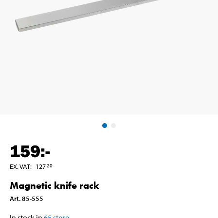
159
:-
EX. VAT
:
127
20
Magnetic knife rack
Art
.
85-555
In stock in
65
store